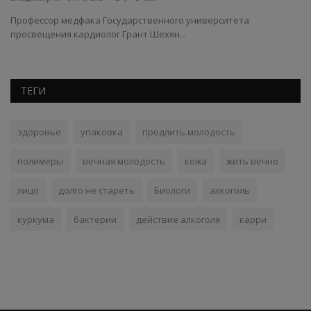
ого
Профессор медфака Государственного университета
Ту
просвещения кардиолог Грант Шехян...
пр
ТЕГИ
здоровье
упаковка
продлить молодость
полимеры
вечная молодость
кожа
жить вечно
лицо
долго не стареть
Биологи
алкоголь
куркума
бактерии
действие алкоголя
карри