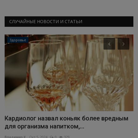
СЛУЧАЙНЫЕ НОВОСТИ И СТАТЬИ
Здоровье
о
Кардиолог назвал коньяк более вредным
Т
для организма напитком,...
э
Владимир К.
Окт 5, 2024
0
329
Вл