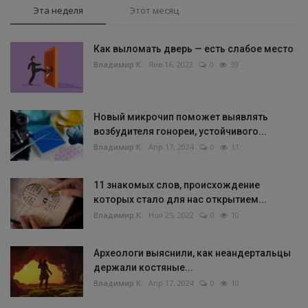
Эта неделя
Этот месяц
Как выломать дверь — есть слабое место
Владимир К.
Янв 16, 2023
0
39
Новый микрочип поможет выявлять
возбудителя гонореи, устойчивого...
Владимир К.
Апр 17, 2024
0
11
11 знакомых слов, происхождение
которых стало для нас открытием...
Владимир К.
Ноя 25, 2022
0
10
Археологи выяснили, как неандертальцы
держали костяные...
Владимир К.
Апр 17, 2024
0
10