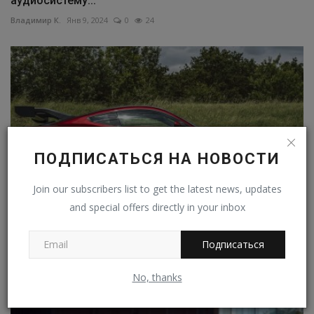
аудиосистему...
Владимир К.
Янв 9, 2024
0
24
ПОДПИСАТЬСЯ НА НОВОСТИ
Join our subscribers list to get the latest news, updates
and special offers directly in your inbox
Ford раскрыл салон, оснащение и цену самого
Подписаться
хардкорного...
Владимир К.
Июн 13, 2024
0
30
No, thanks