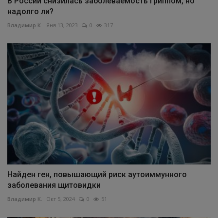
В России снизилась заболеваемость гриппом, но
надолго ли?
Владимир К.
Янв 13, 2023
0
317
Найден ген, повышающий риск аутоиммунного
заболевания щитовидки
Владимир К.
Окт 5, 2024
0
51