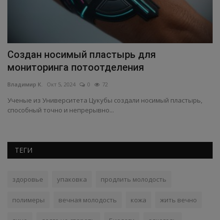
Создан носимый пластырь для
К
мониторинга потоотделения
б
Владимир К.
Окт 5, 2024
0
72
Вл
Ученые из Университета Цукубы создали носимый пластырь,
По
способный точно и непрерывно...
ам
ТЕГИ
здоровье
упаковка
продлить молодость
полимеры
вечная молодость
кожа
жить вечно