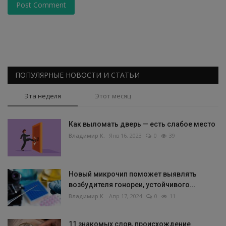
Post Comment
ПОПУЛЯРНЫЕ НОВОСТИ И СТАТЬИ
Эта неделя
Этот месяц
Как выломать дверь — есть слабое место
Владимир К.
Янв 16, 2023
0
39
Новый микрочип поможет выявлять
возбудителя гонореи, устойчивого...
Владимир К.
Апр 17, 2024
0
11
11 знакомых слов, происхождение