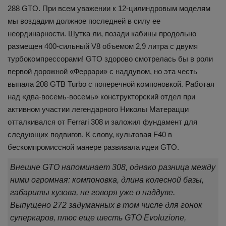
288 GTO. При всем уважении к 12-цилиндровым моделям
мы воздадим должное последней в силу ее
неординарности. Шутка ли, позади кабины продольно
размещен 400-сильный V8 объемом 2,9 литра с двумя
турбокомпрессорами! GTO здорово смотрелась бы в роли
первой дорожной «Феррари» с наддувом, но эта честь
выпала 208 GTB Turbo с поперечной компоновкой. Работая
над «два-восемь-восемь» конструкторский отдел при
активном участии легендарного Николы Матерацци
отталкивался от Ferrari 308 и заложил фундамент для
следующих подвигов. К слову, культовая F40 в
бескомпромиссной манере развивала идеи GTO.
Внешне GTO напоминает 308, однако разница между
ними огромная: компоновка, длина колесной базы,
габариты кузова, не говоря уже о наддуве.
Выпущено 272 задуманных в том числе для гонок
суперкаров, плюс еще шесть GTO Evoluzione,