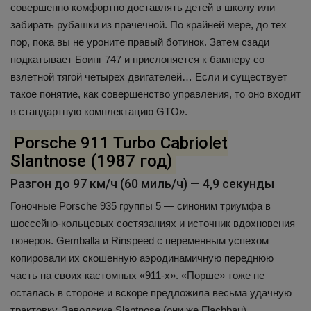
совершенно комфортно доставлять детей в школу или
забирать рубашки из прачечной. По крайней мере, до тех
пор, пока вы не уроните правый ботинок. Затем сзади
подкатывает Боинг 747 и прислоняется к бамперу со
взлетной тягой четырех двигателей… Если и существует
такое понятие, как совершенство управления, то оно входит
в стандартную комплектацию GTO».
Porsche 911 Turbo Cabriolet
Slantnose (1987 год)
Разгон до 97 км/ч (60 миль/ч) — 4,9 секунды
Гоночные Porsche 935 группы 5 — синоним триумфа в
шоссейно-кольцевых состязаниях и источник вдохновения
тюнеров. Gemballa и Rinspeed с переменным успехом
копировали их скошенную аэродинамичную переднюю
часть на своих кастомных «911-х». «Порше» тоже не
осталась в стороне и вскоре предложила весьма удачную
трактовку. Заводские Slantnose (они же Flachbau)