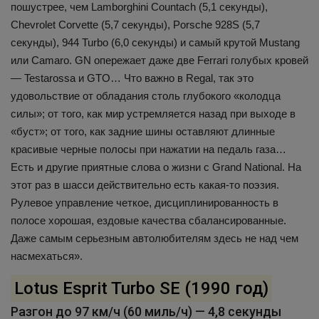
пошустрее, чем Lamborghini Countach (5,1 секунды),
Chevrolet Corvette (5,7 секунды), Porsche 928S (5,7
секунды), 944 Turbo (6,0 секунды) и самый крутой Mustang
или Camaro. GN опережает даже две Ferrari голубых кровей
— Testarossa и GTO… Что важно в Regal, так это
удовольствие от обладания столь глубокого «колодца
силы»; от того, как мир устремляется назад при выходе в
«буст»; от того, как задние шины оставляют длинные
красивые черные полосы при нажатии на педаль газа…
Есть и другие приятные слова о жизни с Grand National. На
этот раз в шасси действительно есть какая-то поэзия.
Рулевое управление четкое, дисциплинированность в
полосе хорошая, ездовые качества сбалансированные.
Даже самым серьезным автолюбителям здесь не над чем
насмехаться».
Lotus Esprit Turbo SE (1990 год)
Разгон до 97 км/ч (60 миль/ч) — 4,8 секунды