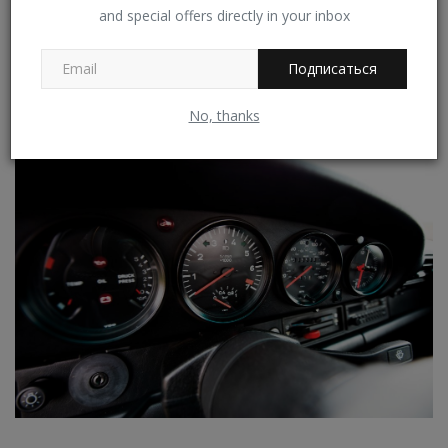
and special offers directly in your inbox
Slantnose — явление редкое. Всего построено 948
экземпляров
Подписаться
Porsche
No, thanks