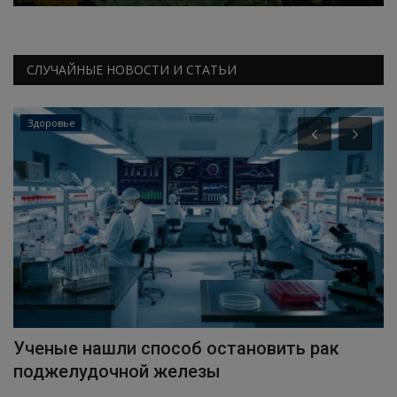
СЛУЧАЙНЫЕ НОВОСТИ И СТАТЬИ
Здоровье
a
Ученые нашли способ остановить рак
С
поджелудочной железы
у