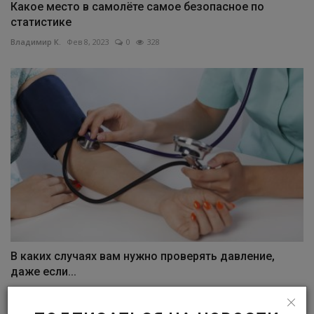
Какое место в самолёте самое безопасное по
статистике
Владимир К.
Фев 8, 2023
0
328
В каких случаях вам нужно проверять давление,
даже если...
Владимир К.
Дек 7, 2022
0
355