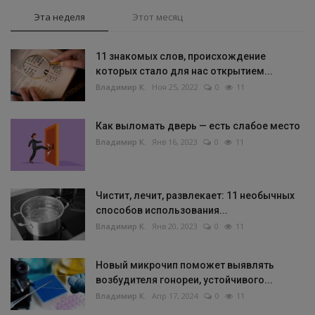
Эта неделя
Этот месяц
11 знакомых слов, происхождение
которых стало для нас открытием...
Владимир К.
Ноя 25, 2022
0
11
Как выломать дверь — есть слабое место
Владимир К.
Янв 16, 2023
0
11
Чистит, лечит, развлекает: 11 необычных
способов использования...
Владимир К.
Янв 20, 2023
0
11
Новый микрочип поможет выявлять
возбудителя гонореи, устойчивого...
Владимир К.
Апр 17, 2024
0
11