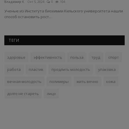
Владимир К.
Окт 5, 2024
0
104
Вл
Ученые из Института биохимии Кильского университета нашли
Dr
способ остановить рост...
пы
ТЕГИ
здоровье
эффективность
польза
труд
спорт
работа
пластик
продлить молодость
упаковка
вечная молодость
полимеры
жить вечно
кожа
долго не стареть
лицо