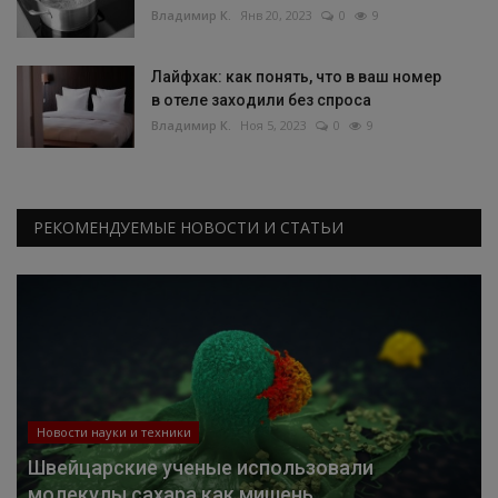
Владимир К.
Янв 20, 2023
0
9
Лайфхак: как понять, что в ваш номер
в отеле заходили без спроса
Владимир К.
Ноя 5, 2023
0
9
РЕКОМЕНДУЕМЫЕ НОВОСТИ И СТАТЬИ
Новости науки и техники
Швейцарские ученые использовали
молекулы сахара как мишень...