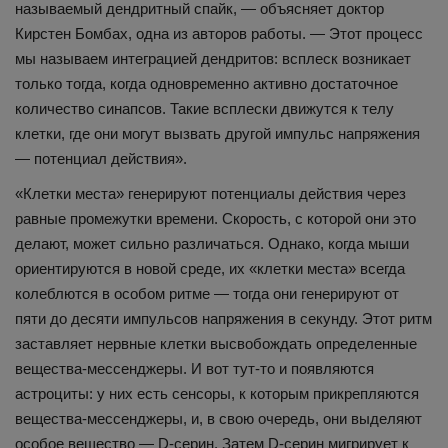
называемый дендритный спайк, — объясняет доктор
Кирстен Бомбах, одна из авторов работы. — Этот процесс
мы называем интеграцией дендритов: всплеск возникает
только тогда, когда одновременно активно достаточное
количество синапсов. Такие всплески движутся к телу
клетки, где они могут вызвать другой импульс напряжения
— потенциал действия».
«Клетки места» генерируют потенциалы действия через
равные промежутки времени. Скорость, с которой они это
делают, может сильно различаться. Однако, когда мыши
ориентируются в новой среде, их «клетки места» всегда
колеблются в особом ритме — тогда они генерируют от
пяти до десяти импульсов напряжения в секунду. Этот ритм
заставляет нервные клетки высвобождать определенные
вещества-мессенджеры. И вот тут-то и появляются
астроциты: у них есть сенсоры, к которым прикрепляются
вещества-мессенджеры, и, в свою очередь, они выделяют
особое вещество — D-серин. Затем D-серин мигрирует к