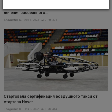
Казанские ученые разрабатывают технологии для
лечения рассеянного...
Владимир К.
Фев 8, 2023
0
301
Стартовала сертификация воздушного такси от
стартапа Hover...
Владимир К.
Ноя 8, 2022
0
414