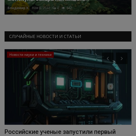
Владимир К.
Ноя 8, 2022
0
542
СЛУЧАЙНЫЕ НОВОСТИ И СТАТЬИ
Новости науки и техники
Российские ученые запустили первый
К