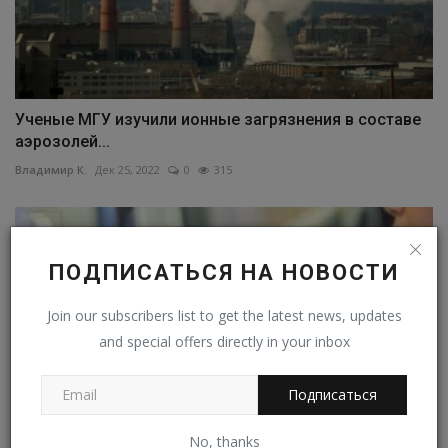
Ученые МГУ изучили ионные загрязнения в составе
аэрозолей...
Владимир К.
Дек 25, 2022
0
315
ПОДПИСАТЬСЯ НА НОВОСТИ
Join our subscribers list to get the latest news, updates
and special offers directly in your inbox
Подписаться
No, thanks