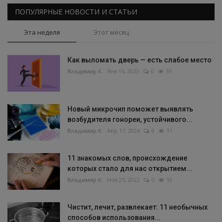
ПОПУЛЯРНЫЕ НОВОСТИ И СТАТЬИ
Эта неделя
Этот месяц
Как выломать дверь — есть слабое место
Владимир К.
Янв 16, 2023
0
39
Новый микрочип поможет выявлять
возбудителя гонореи, устойчивого...
Владимир К.
Апр 17, 2024
0
11
11 знакомых слов, происхождение
которых стало для нас открытием...
Владимир К.
Ноя 25, 2022
0
10
Чистит, лечит, развлекает: 11 необычных
способов использования...