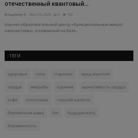
отечественный квантовый...
Вл
Владимир К.
Июн 25, 2024
0
192
Ка
дв
Научно-образовательный центр «Функциональные микро/
наносистемы», основанный на базе...
ТЕГИ
здоровье
curry
старение
вред алкоголя
сердце
микробы
курение
выносливость сердца
кофе
косоглазие
горький напиток
беременная мама
бег
будущая мать
беременность