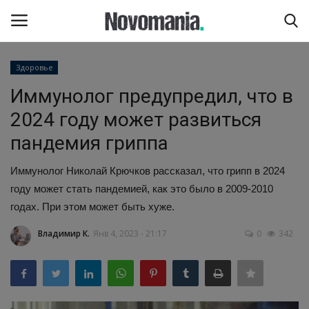
Здоровье
Войти
Регистрация
Иммунолог предупредил, что в
2024 году может развиться
Главная
пандемия гриппа
Обратная связь
Иммунолог Николай Крючков рассказал, что грипп в 2024
году может стать пандемией, как это было в 2009-2010
Автоновости
годах. При этом может быть хуже.
Путешествия
Владимир К.
Янв 4, 2023 - 21:17
0
342
Новости науки и техники
Лайфхаки