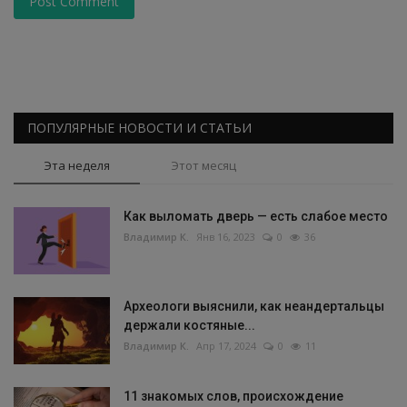
Post Comment
ПОПУЛЯРНЫЕ НОВОСТИ И СТАТЬИ
Эта неделя
Этот месяц
Как выломать дверь — есть слабое место
Владимир К.
Янв 16, 2023
0
36
Археологи выяснили, как неандертальцы
держали костяные...
Владимир К.
Апр 17, 2024
0
11
11 знакомых слов, происхождение