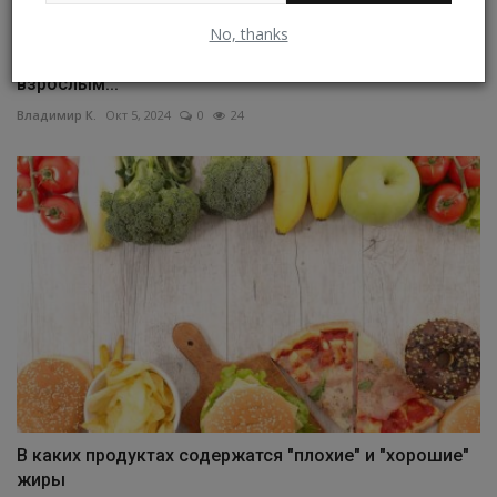
No, thanks
Правильный режим сна оказался особенно полезен
взрослым...
Владимир К.
Окт 5, 2024
0
24
В каких продуктах содержатся "плохие" и "хорошие"
жиры