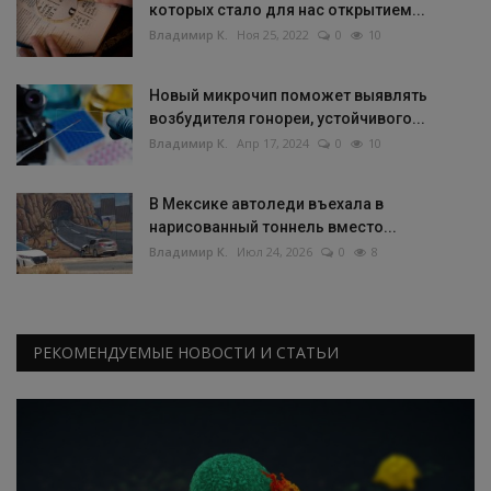
которых стало для нас открытием...
Владимир К.
Ноя 25, 2022
0
10
Новый микрочип поможет выявлять
возбудителя гонореи, устойчивого...
Владимир К.
Апр 17, 2024
0
10
В Мексике автоледи въехала в
нарисованный тоннель вместо...
Владимир К.
Июл 24, 2026
0
8
РЕКОМЕНДУЕМЫЕ НОВОСТИ И СТАТЬИ