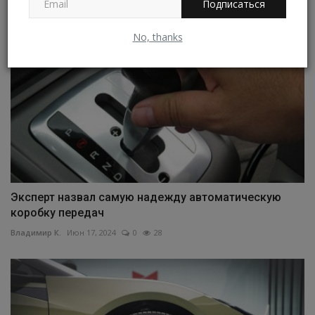
Подписаться
No, thanks
Эксперт назвал самую надежду автоматическую
коробку передач
Владимир К.
Июн 17, 2024
0
28