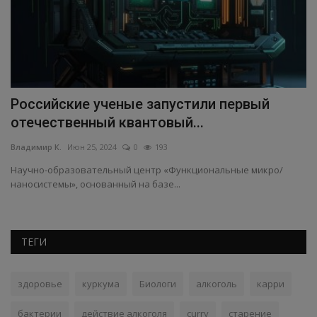
Российские ученые запустили первый
В
отечественный квантовый...
с
Владимир К.
Июн 25, 2024
0
193
Вл
Научно-образовательный центр «Функциональные микро/
Пр
наносистемы», основанный на базе...
зн
ТЕГИ
здоровье
куркума
Биологи
алкоголь
карри
бактерии
действие алкоголя
curry
старение