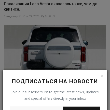
Локализация Lada Vesta оказалась ниже, чем до
кризиса.
Владимир К.
Окт 19, 2023
0
52
ПОДПИСАТЬСЯ НА НОВОСТИ
Tank добавит внедорожнику 500 огромную тяговую
Join our subscribers list to get the latest news, updates
батарею
and special offers directly in your inbox
Владимир К.
Апр 21, 2024
0
27