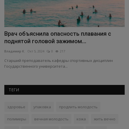
л
Врач объяснила опасность плавания с
У
поднятой головой зажимом...
п
Владимир К.
Окт 5, 2024
0
217
Вл
Старший преподаватель кафедры спортивных дисциплин
Уч
Государственного университета...
сп
ТЕГИ
здоровье
упаковка
продлить молодость
полимеры
вечная молодость
кожа
жить вечно