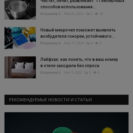
Чистит, лечит, развлекает: 11 необычных
способов использования...
Владимир К.
Янв 20, 2023
0
10
Новый микрочип поможет выявлять
возбудителя гонореи, устойчивого...
Владимир К.
Апр 17, 2024
0
9
Лайфхак: как понять, что в ваш номер
в отеле заходили без спроса
Владимир К.
Ноя 5, 2023
0
8
РЕКОМЕНДУЕМЫЕ НОВОСТИ И СТАТЬИ