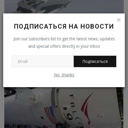
ПОДПИСАТЬСЯ НА НОВОСТИ
Join our subscribers list to get the latest news, updates
Рособоронэкспорт представит лучшие российские
and special offers directly in your inbox
разработки...
Владимир К.
Ноя 8, 2022
0
352
Подписаться
No, thanks