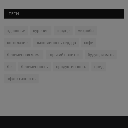
ТЕГИ
здоровье
курение
сердце
микробы
косоглазие
выносливость сердца
кофе
беременная мама
горький напиток
будущая мать
бег
беременность
продуктивность
вред
эффективность