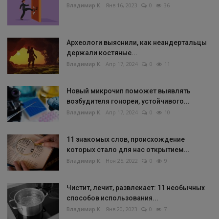
Владимир К.
Янв 16, 2023
0
36
Археологи выяснили, как неандертальцы
держали костяные...
Владимир К.
Апр 17, 2024
0
11
Новый микрочип поможет выявлять
возбудителя гонореи, устойчивого...
Владимир К.
Апр 17, 2024
0
10
11 знакомых слов, происхождение
которых стало для нас открытием...
Владимир К.
Ноя 25, 2022
0
9
Чистит, лечит, развлекает: 11 необычных
способов использования...
Владимир К.
Янв 20, 2023
0
7