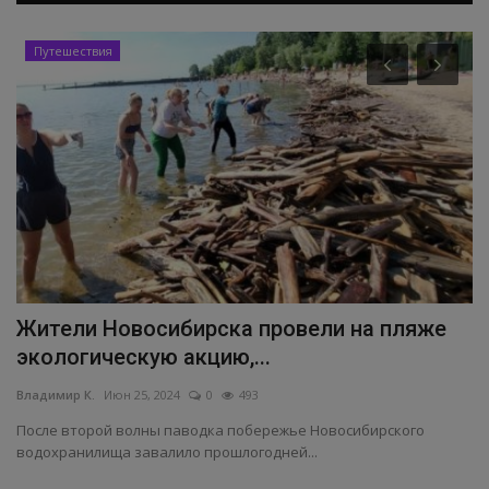
Путешествия
Жители Новосибирска провели на пляже
Р
экологическую акцию,...
в
Владимир К.
Июн 25, 2024
0
493
Вл
После второй волны паводка побережье Новосибирского
По
водохранилища завалило прошлогодней...