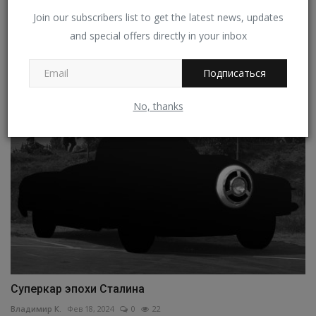
Join our subscribers list to get the latest news, updates
and special offers directly in your inbox
Рассекречен Inster — самый дешевый электрокар
Hyundai
Подписаться
Владимир К.
Июн 27, 2024
0
29
No, thanks
Суперкар эпохи Сталина
Владимир К.
Фев 18, 2024
0
22