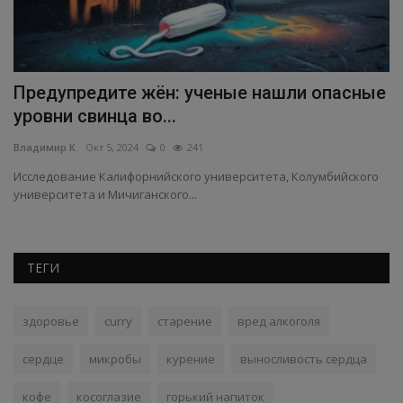
Предупредите жён: ученые нашли опасные
Ф
уровни свинца во...
Вл
Владимир К.
Окт 5, 2024
0
241
Фи
ф
ь
Исследование Калифорнийского университета, Колумбийского
университета и Мичиганского...
ТЕГИ
здоровье
curry
старение
вред алкоголя
сердце
микробы
курение
выносливость сердца
кофе
косоглазие
горький напиток