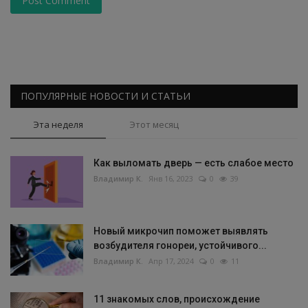
Post Comment
ПОПУЛЯРНЫЕ НОВОСТИ И СТАТЬИ
Эта неделя
Этот месяц
Как выломать дверь — есть слабое место
Владимир К.
Янв 16, 2023
0
39
Новый микрочип поможет выявлять
возбудителя гонореи, устойчивого...
Владимир К.
Апр 17, 2024
0
11
11 знакомых слов, происхождение