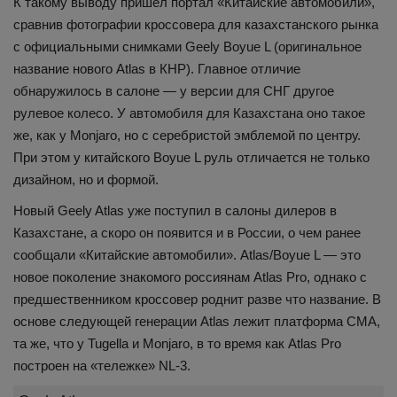
К такому выводу пришел портал «Китайские автомобили»,
сравнив фотографии кроссовера для казахстанского рынка
с официальными снимками Geely Boyue L (оригинальное
название нового Atlas в КНР). Главное отличие
обнаружилось в салоне — у версии для СНГ другое
рулевое колесо. У автомобиля для Казахстана оно такое
же, как у Monjaro, но с серебристой эмблемой по центру.
При этом у китайского Boyue L руль отличается не только
дизайном, но и формой.
Новый Geely Atlas уже поступил в салоны дилеров в
Казахстане, а скоро он появится и в России, о чем ранее
сообщали «Китайские автомобили». Atlas/Boyue L — это
новое поколение знакомого россиянам Atlas Pro, однако с
предшественником кроссовер роднит разве что название. В
основе следующей генерации Atlas лежит платформа СMA,
та же, что у Tugella и Monjaro, в то время как Atlas Pro
построен на «тележке» NL-3.