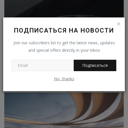
ПОДПИСАТЬСЯ НА НОВОСТИ
Join our subscribers list to get the latest news, updates
and special offers directly in your inbox
Подписаться
Фирма Nissan обновила кроссовер Qashqai
No, thanks
Владимир К.
Апр 17, 2024
0
25