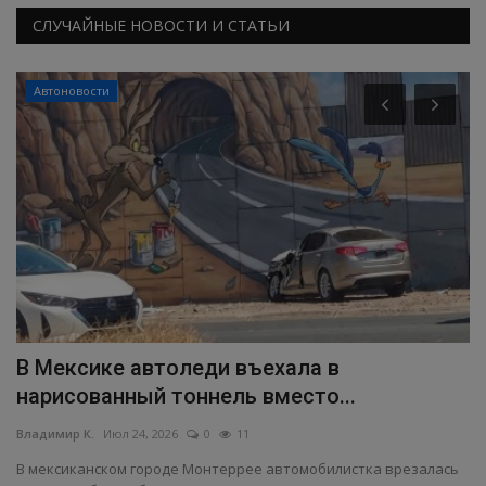
СЛУЧАЙНЫЕ НОВОСТИ И СТАТЬИ
Автоновости
В Мексике автоледи въехала в
У
нарисованный тоннель вместо...
д
Владимир К.
Июл 24, 2026
0
11
Вл
В мексиканском городе Монтеррее автомобилистка врезалась
Не