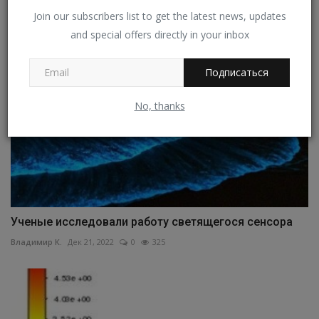
Владимир К.
Дек 5, 2022
0
329
Join our subscribers list to get the latest news, updates
and special offers directly in your inbox
Подписаться
No, thanks
Ученые исследовали работу светящегося сенсора
Владимир К.
Дек 21, 2022
0
325