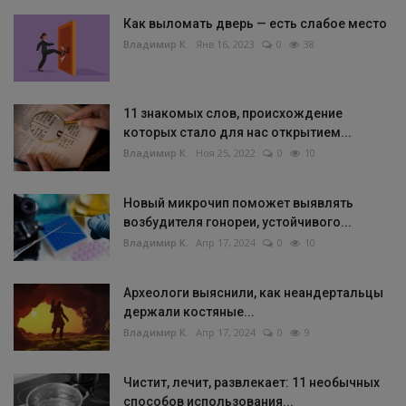
Как выломать дверь — есть слабое место
Владимир К.
Янв 16, 2023
0
38
11 знакомых слов, происхождение
которых стало для нас открытием...
Владимир К.
Ноя 25, 2022
0
10
Новый микрочип поможет выявлять
возбудителя гонореи, устойчивого...
Владимир К.
Апр 17, 2024
0
10
Археологи выяснили, как неандертальцы
держали костяные...
Владимир К.
Апр 17, 2024
0
9
Чистит, лечит, развлекает: 11 необычных
способов использования...