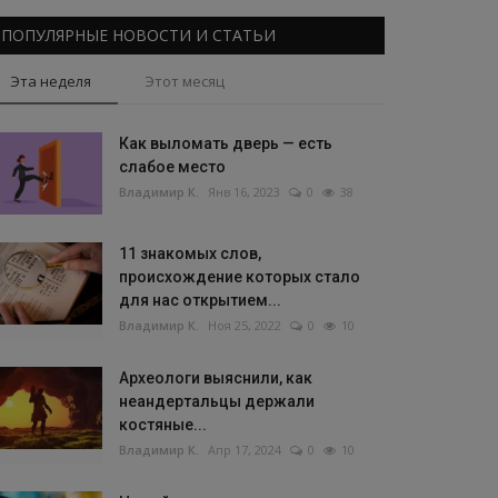
ПОПУЛЯРНЫЕ НОВОСТИ И СТАТЬИ
Эта неделя
Этот месяц
Как выломать дверь — есть
слабое место
Владимир К.
Янв 16, 2023
0
38
11 знакомых слов,
происхождение которых стало
для нас открытием...
Владимир К.
Ноя 25, 2022
0
10
Археологи выяснили, как
неандертальцы держали
костяные...
Владимир К.
Апр 17, 2024
0
10