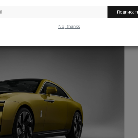
 л.с. и 900 Нм. Разгон до 100 км/ч — за 4,5
Подписат
No, thanks