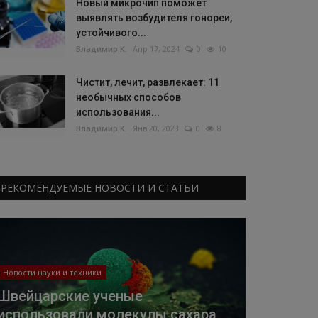
Новый микрочип поможет
выявлять возбудителя гонореи,
устойчивого...
Владимир К.
Апр 17, 2024
0
10
Чистит, лечит, развлекает: 11
необычных способов
использования...
Владимир К.
Янв 20, 2023
0
8
РЕКОМЕНДУЕМЫЕ НОВОСТИ И СТАТЬИ
Новости науки и техники
Швейцарские ученые
использовали молекулы сахара