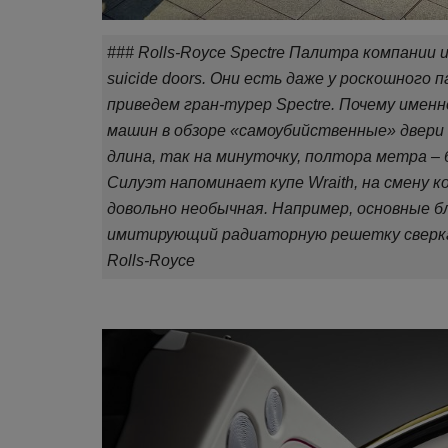
### Rolls-Royce Spectre Палитра компании 
suicide doors. Они есть даже у роскошного 
приведем гран-турер Spectre. Почему имен
машин в обзоре «самоубийственные» двери з
длина, так на минуточку, полтора метра – 
Силуэт напоминает купе Wraith, на смену 
Лайфхаки
довольно необычная. Например, основные б
имитирующий радиаторную решетку сверк
Rolls-Royce
Чистит, лечит, развлекает: 11