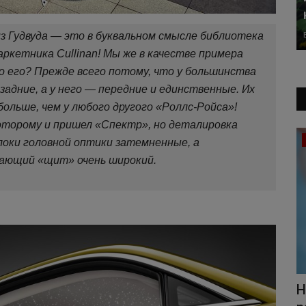
из Гудвуда — это в буквальном смысле библиотека
паркетника Cullinan! Мы же в качестве примера
но его? Прежде всего потому, что у большинства
адние, а у него — передние и единственные. Их
больше, чем у любого другого «Роллс-Ройса»!
которому и пришел «Спектр», но деталировка
Автоновости
локи головной оптики затемненные, а
ающий «щит» очень широкий.
Житель ФРГ вернул конфискованный
Н