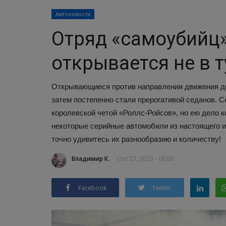
Автоновости
Отряд «самоубийц»
открывается не в т
Открывающиеся против направления движения дв
затем постепенно стали прерогативой седанов. С
королевской четой «Роллс-Ройсов», но ею дело 
некоторые серийные автомобили из настоящего и
точно удивитесь их разнообразию и количеству!
Владимир К.
Окт 27, 2023 - 06:00
Facebook
Twitter