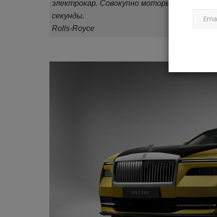
электрокар. Совокупно моторы развивают 584
секунды.
Rolls-Royce