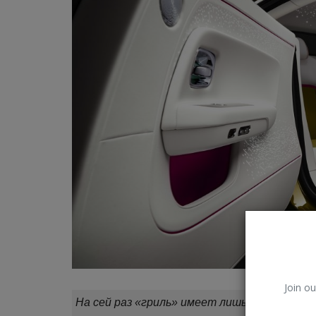
необычных способов
использования...
Владимир К.
Янв 20, 2023
0
586
Разбираемся как использовать кипящей вод
Вода — уникальное природное явление,...
Join ou
На сей раз «гриль» имеет лишь декоративн