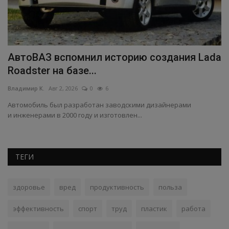
АвтоВАЗ вспомнил историю создания Lada
С
Roadster на базе...
п
Владимир К.
Авг 2, 2026
0
6
Вл
Автомобиль был разработан заводскими дизайнерами
Те
и инженерами в 2000 году и изготовлен...
те
ТЕГИ
здоровье
вред
продуктивность
польза
эффективность
спорт
труд
пластик
работа