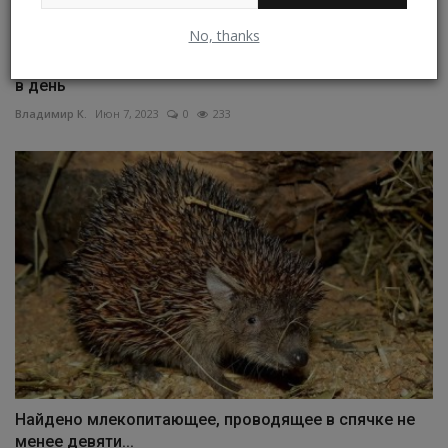
No, thanks
Шведский автор пишет для Википедии 10 тыс. статей
в день
Владимир К.
Июн 7, 2023
0
233
Найдено млекопитающее, проводящее в спячке не
менее девяти...