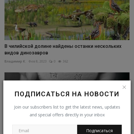
В чилийской долине найдены останки нескольких
видов динозавров
Владимир К.
Фев 8, 2023
0
362
ПОДПИСАТЬСЯ НА НОВОСТИ
Join our subscribers list to get the latest news, updates
and special offers directly in your inbox
Подписаться