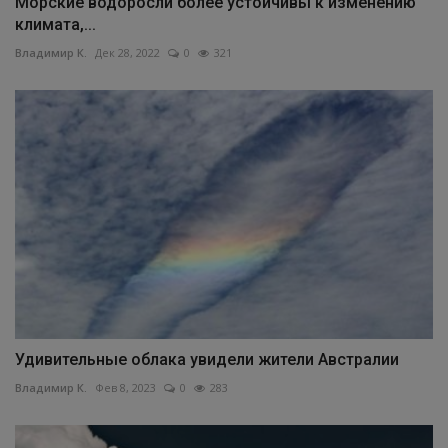
Морские водоросли более устойчивы к изменению
климата,...
Владимир К.
Дек 28, 2022
0
321
Удивительные облака увидели жители Австралии
Владимир К.
Фев 8, 2023
0
283