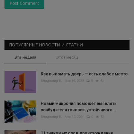
Post Comment
ПОПУЛЯРНЫЕ НОВОСТИ И СТАТЬИ
Эта неделя
Этот месяц
Как выломать дверь — есть слабое место
Владимир К.
Янв 16, 2023
0
40
Новый микрочип поможет выявлять
возбудителя гонореи, устойчивого...
Владимир К.
Апр 17, 2024
0
12
11 знакомых слов, происхождение