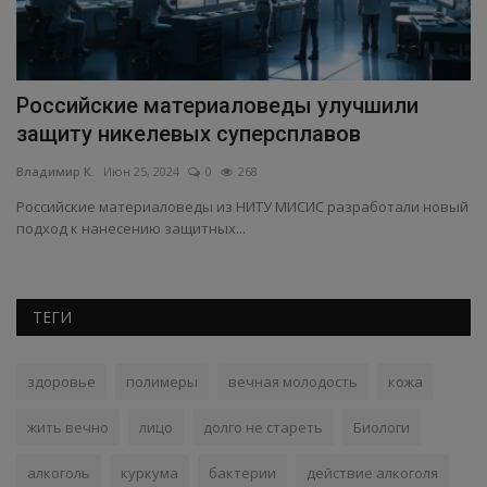
Российские материаловеды улучшили
Н
защиту никелевых суперсплавов
в
Владимир К.
Июн 25, 2024
0
268
Вл
Российские материаловеды из НИТУ МИСИС разработали новый
Уч
подход к нанесению защитных...
вы
ТЕГИ
здоровье
полимеры
вечная молодость
кожа
жить вечно
лицо
долго не стареть
Биологи
алкоголь
куркума
бактерии
действие алкоголя