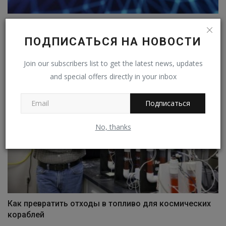
Почему в переписке с нейросетью опасно общаться
откровенно
ПОДПИСАТЬСЯ НА НОВОСТИ
Владимир К.
Фев 8, 2023
0
272
Join our subscribers list to get the latest news, updates
and special offers directly in your inbox
Подписаться
No, thanks
Как превратить отходы в топливо для космических
кораблей