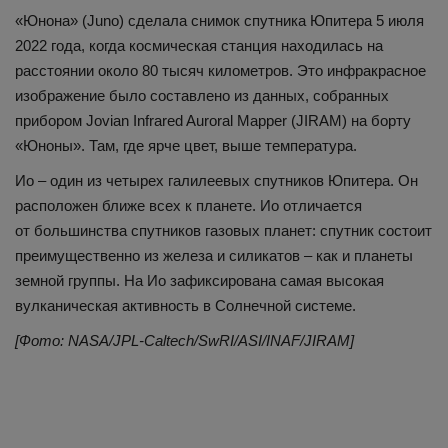
«Юнона» (Juno) сделала снимок спутника Юпитера 5 июля
2022 года, когда космическая станция находилась на
расстоянии около 80 тысяч километров. Это инфракрасное
изображение было составлено из данных, собранных
прибором Jovian Infrared Auroral Mapper (JIRAM) на борту
«Юноны». Там, где ярче цвет, выше температура.
Ио – один из четырех галилеевых спутников Юпитера. Он
расположен ближе всех к планете. Ио отличается
от большинства спутников газовых планет: спутник состоит
преимущественно из железа и силикатов – как и планеты
земной группы. На Ио зафиксирована самая высокая
вулканическая активность в Солнечной системе.
[Фото: NASA/JPL-Caltech/SwRI/ASI/INAF/JIRAM]