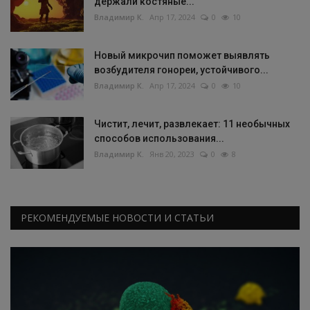
держали костяные...
Владимир К.
Апр 17, 2024
0
10
Новый микрочип поможет выявлять
возбудителя гонореи, устойчивого...
Владимир К.
Апр 17, 2024
0
10
Чистит, лечит, развлекает: 11 необычных
способов использования...
Владимир К.
Янв 20, 2023
0
8
РЕКОМЕНДУЕМЫЕ НОВОСТИ И СТАТЬИ