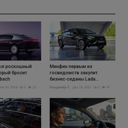
ыл роскошный
Минфин первым из
торый бросит
госведомств закупит
bach
бизнес-седаны Lada...
оя 24, 2024
0
23
Владимир К.
Дек 26, 2023
0
47