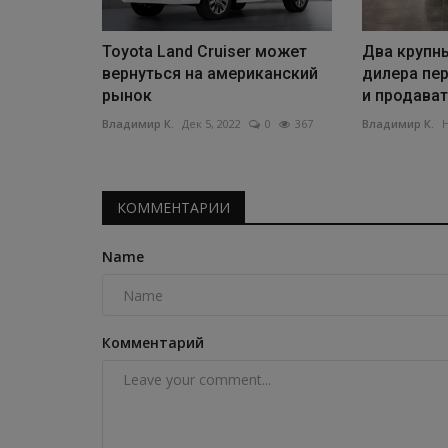
Toyota Land Cruiser может
Два крупн
вернуться на американский
дилера пе
рынок
и продавать
Владимир К.
Дек 5, 2022
0
367
Владимир К.
Н
КОММЕНТАРИИ
Name
Комментарий