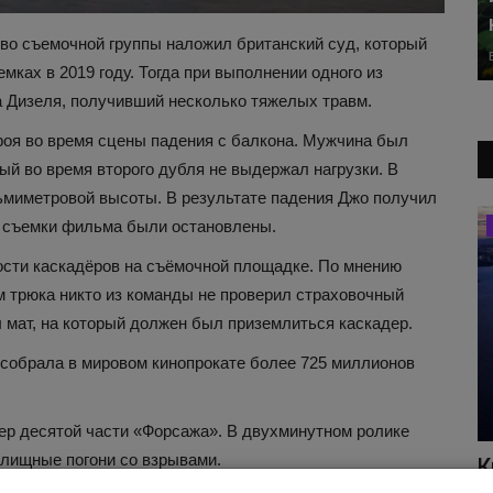
тво съемочной группы наложил британский суд, который
ках в 2019 году. Тогда при выполнении одного из
 Дизеля, получивший несколько тяжелых травм.
ероя во время сцены падения с балкона. Мужчина был
ый во время второго дубля не выдержал нагрузки. В
сьмиметровой высоты. В результате падения Джо получил
го съемки фильма были остановлены.
Путешествия
сти каскадёров на съёмочной площадке. По мнению
 трюка никто из команды не проверил страховочный
л мат, на который должен был приземлиться каскадер.
 собрала в мировом кинопрокате более 725 миллионов
лер десятой части «Форсажа». В двухминутном ролике
лищные погони со взрывами.
дение
Отдых летом во Вьетнаме: какой
К