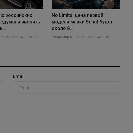
ых российских
No Limits: цена первой
редумали ввозить
модели марки Senat будет
...
около 8...
оя 15, 2023
0
49
Владимир К.
Июн 4, 2026
0
21
Email