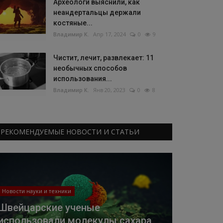
Археологи выяснили, как
неандертальцы держали
костяные...
Владимир К.
Апр 17, 2024
0
9
Чистит, лечит, развлекает: 11
необычных способов
использования...
Владимир К.
Янв 20, 2023
0
8
РЕКОМЕНДУЕМЫЕ НОВОСТИ И СТАТЬИ
Новости науки и техники
Швейцарские ученые
использовали молекулы сахара