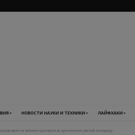
ВИЯ
НОВОСТИ НАУКИ И ТЕХНИКИ
ЛАЙФХАКИ
трафовали на миллион долларов за причинение увечий каскадеру