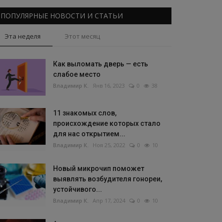
ПОПУЛЯРНЫЕ НОВОСТИ И СТАТЬИ
Эта неделя
Этот месяц
Как выломать дверь — есть
слабое место
Владимир К.
Янв 16, 2023
0
38
11 знакомых слов,
происхождение которых стало
для нас открытием...
Владимир К.
Ноя 25, 2022
0
10
Новый микрочип поможет
выявлять возбудителя гонореи,
устойчивого...
Владимир К.
Апр 17, 2024
0
10