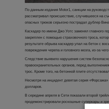
По данным издания Motor1, санкции на руководс
рассматривал происшествие, случившееся на съем
опасных трюков серьезно пострадал дублер Вина
Каскадер по имени Джо Уотс заменял главного г
закреплен с помощью страховочного троса, котор
результате обрыва каскадер упал на бетон с во
повреждения черепа и головного мозга, из-за че
Наука и открытия
Следствие выявило нарушения систем безопасно
правоохранительных органов, перед выполнением
трос. Кроме того, на бетонной плите отсутствова
Несмотря на инцидент девятая серия «Форсажа»
долларов.
В середине апреля в Сети показали второй трей
продемонстрировали роскошные суперкары и зре
11 знакомых слов, происхож