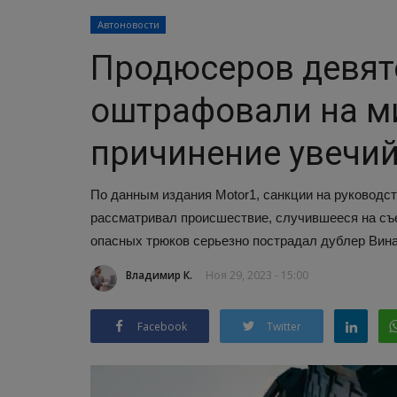
Автоновости
Продюсеров девят
оштрафовали на м
причинение увечий
По данным издания Motor1, санкции на руководс
рассматривал происшествие, случившееся на съем
опасных трюков серьезно пострадал дублер Вина
Владимир К.
Ноя 29, 2023 - 15:00
Facebook
Twitter