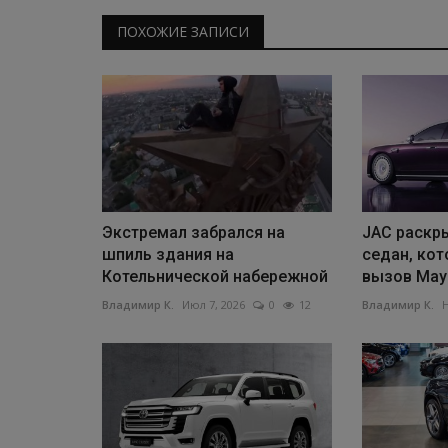
ПОХОЖИЕ ЗАПИСИ
Экстремал забрался на
JAC раскр
шпиль здания на
седан, ко
Котельнической набережной
вызов May
Владимир К.
Июл 7, 2026
0
12
Владимир К.
Н