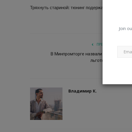
обязательно нужно посетить
Тряхнуть стариной: тюнинг подержанных автомо
Владимир К.
Окт 17, 2023
0
142
Путешествия по России могут быть действ
интересными.
Join ou
ПРЕДЫДУЩАЯ СТАТ
В Минпромторге назвали условия опла
льготного утильсбо
Владимир К.