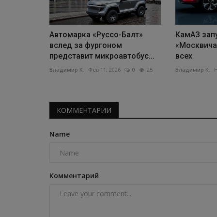
Автомарка «Руссо-Балт»
КамАЗ зап
вслед за фургоном
«Москвичам
представит микроавтобус...
всех
Владимир К.
Фев 11, 2026
0
25
Владимир К.
Н
КОММЕНТАРИИ
Name
Комментарий