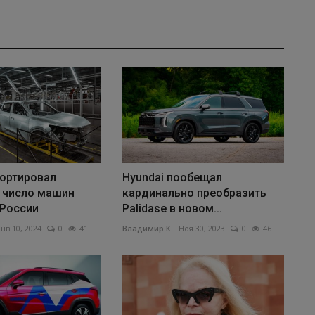
портировал
Hyundai пообещал
 число машин
кардинально преобразить
 России
Palidase в новом...
нв 10, 2024
0
41
Владимир К.
Ноя 30, 2023
0
46