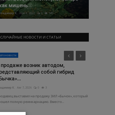
как мишень...
Владимир К.
Ноя 8, 2022
0
543
СЛУЧАЙНЫЕ НОВОСТИ И СТАТЬИ
Здоровье
Автоновости
 продаже возник автодом,
редставляющий собой гибрид
Бычка»...
адимир К.
Авг 7, 2026
0
3
родавец выставил на продажу ЗИЛ «Бычок», который
рошел полную реинкарнацию. Вместо...
Создан но