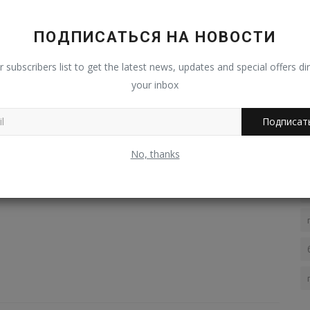
платформы индийской компании...
билей
Владимир К.
Авг 8, 2026
0
2
ПОДПИСАТЬСЯ НА НОВОСТИ
ительно
Японский автопроизводитель Honda впервые в своей
истории передал сторонней инжиниринговой...
r subscribers list to get the latest news, updates and special offers dir
your inbox
ЬЯ
СЛЕДУЮЩАЯ СТАТЬЯ
Подписат
ты
Раритетный BMW 3-Series с пробегом 14 тысяч
ра
километров и креслами Recaro выставили...
No, thanks