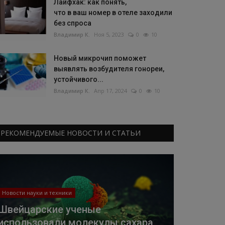
Лайфхак: как понять,
что в ваш номер в отеле заходили
без спроса
Владимир К.
Ноя 5, 2023
0
10
Новый микрочип поможет
выявлять возбудителя гонореи,
устойчивого...
Владимир К.
Апр 17, 2024
0
10
РЕКОМЕНДУЕМЫЕ НОВОСТИ И СТАТЬИ
Новости науки и техники
Швейцарские ученые
использовали молекулы сахара