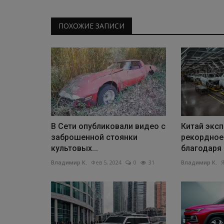
ПОХОЖИЕ ЗАПИСИ
В Сети опубликовали видео с
Китай экс
заброшенной стоянки
рекордное
культовых...
благодаря
Владимир К.
Фев 5, 2024
0
31
Владимир К.
Я