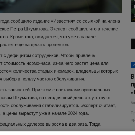
года сообщило издание «Известия» со ссылкой на члена
кве Петра Шкуматова. Эксперт сообщил, что в течение
ов. Кроме того, ожидается, что уже в начале
астет еще на десять процентов.
т с дефицитом сотрудников. Чтобы привлечь
Автоновости
стоимость нормо-часа, из-за чего растет цена для
ростом количества старых иномарок, владельцы которых
В
я выбор в пользу частого обслуживания.
п
сть запчастей. При этом с поставками оригинальных
«
ловам Шкуматова, на сегодняшний день отсутствуют
Вл
мость обслуживания стабилизируется. Эксперт считает,
П
 а цены вырастут уже в начале 2024 года.
п
фициальных дилеров выросла в два раза. Тогда
оторые
Honda впервые доверила разработку