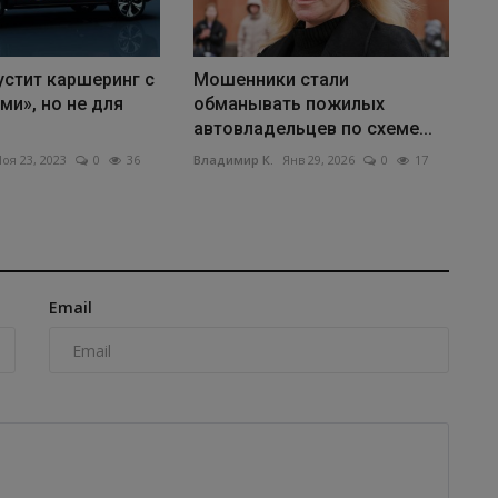
устит каршеринг с
Мошенники стали
и», но не для
обманывать пожилых
автовладельцев по схеме...
оя 23, 2023
0
36
Владимир К.
Янв 29, 2026
0
17
Email