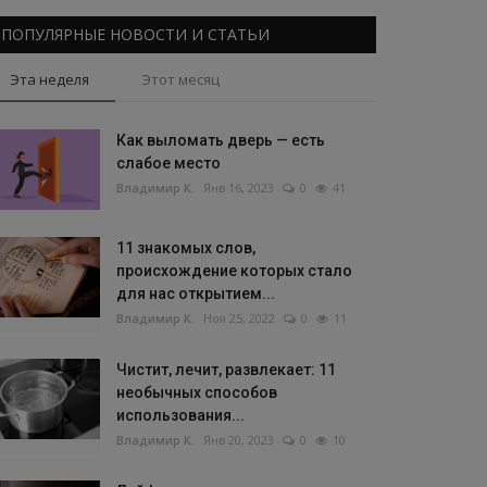
ПОПУЛЯРНЫЕ НОВОСТИ И СТАТЬИ
Эта неделя
Этот месяц
Как выломать дверь — есть
слабое место
Владимир К.
Янв 16, 2023
0
41
11 знакомых слов,
происхождение которых стало
для нас открытием...
Владимир К.
Ноя 25, 2022
0
11
Чистит, лечит, развлекает: 11
необычных способов
использования...
Владимир К.
Янв 20, 2023
0
10