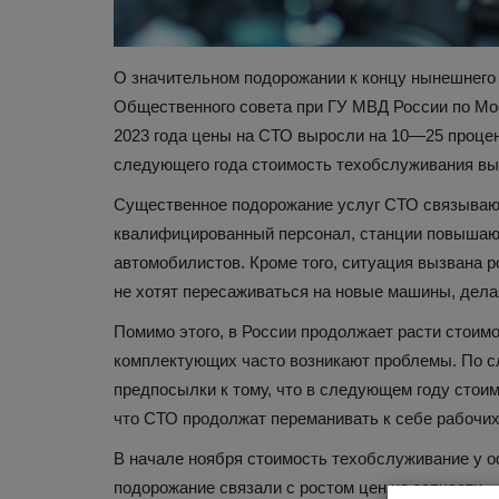
О значительном подорожании к концу нынешнего 
Общественного совета при ГУ МВД России по Мос
2023 года цены на СТО выросли на 10—25 процент
следующего года стоимость техобслуживания выр
Существенное подорожание услуг СТО связываю
Путешествия
квалифицированный персонал, станции повышают 
автомобилистов. Кроме того, ситуация вызвана 
не хотят пересаживаться на новые машины, дела
Помимо этого, в России продолжает расти стоимо
комплектующих часто возникают проблемы. По с
предпосылки к тому, что в следующем году стои
что СТО продолжат переманивать к себе рабочих,
В начале ноября стоимость техобслуживание у о
Старейшие города России, к
подорожание связали с ростом цен на запчасти.