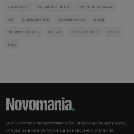
косоглазие
горький напиток
беременная мама
бег
будущая мать
беременность
вред
продуктивность
польза
эффективность
спорт
труд
Сайт Novomania представляет собой информационный ресурс,
который занимается публикацией новостей и статей на