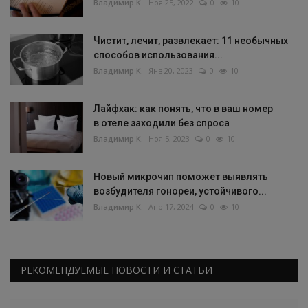
Владимир К.
Ноя 25, 2022
0
10
Чистит, лечит, развлекает: 11 необычных
способов использования...
Владимир К.
Янв 20, 2023
0
10
Лайфхак: как понять, что в ваш номер
в отеле заходили без спроса
Владимир К.
Ноя 5, 2023
0
10
Новый микрочип поможет выявлять
возбудителя гонореи, устойчивого...
Владимир К.
Апр 17, 2024
0
10
РЕКОМЕНДУЕМЫЕ НОВОСТИ И СТАТЬИ