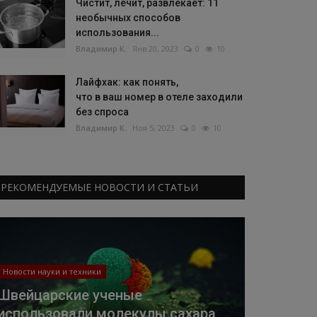
Чистит, лечит, развлекает: 11
необычных способов
использования...
Владимир К.
Янв 20, 2023
0
10
Лайфхак: как понять,
что в ваш номер в отеле заходили
без спроса
Владимир К.
Ноя 5, 2023
0
10
РЕКОМЕНДУЕМЫЕ НОВОСТИ И СТАТЬИ
Новости науки и техники
Швейцарские ученые
использовали молекулы сахара