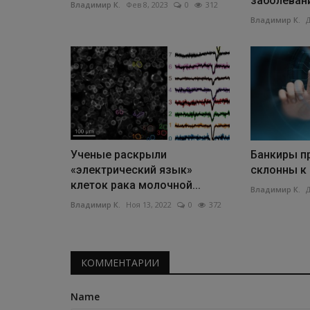
заболевани
Владимир К.
Фев 8, 2023
0
312
Владимир К.
Д
Ученые раскрыли
Банкиры п
«электрический язык»
склонны к
клеток рака молочной...
Владимир К.
Д
Владимир К.
Ноя 13, 2022
0
372
КОММЕНТАРИИ
Name