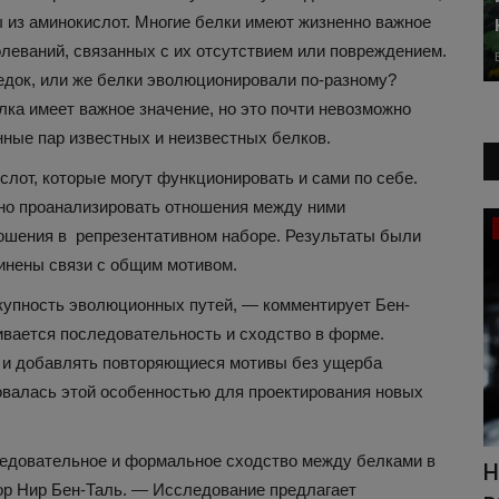
 из аминокислот. Многие белки имеют жизненно важное
олеваний, связанных с их отсутствием или повреждением.
редок, или же белки эволюционировали по-разному?
ка имеет важное значение, но это почти невозможно
нные пар известных и неизвестных белков.
лот, которые могут функционировать и сами по себе.
чно проанализировать отношения между ними
Лайфхаки
ошения в репрезентативном наборе. Результаты были
динены связи с общим мотивом.
купность эволюционных путей, — комментирует Бен-
вается последовательность и сходство в форме.
ть и добавлять повторяющиеся мотивы без ущерба
овалась этой особенностью для проектирования новых
ледовательное и формальное сходство между белками в
с этим
Монтаж кровли под ключ:
Н
ор Нир Бен-Таль. — Исследование предлагает