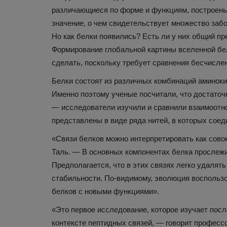
различающиеся по форме и функциям, построены
значение, о чем свидетельствует множество заб
Но как белки появились? Есть ли у них общий п
Формирование глобальной картины вселенной бел
сделать, поскольку требует сравнения бесчисле
Белки состоят из различных комбинаций аминокис
Именно поэтому ученые посчитали, что достато
Лайфхаки
— исследователи изучили и сравнили взаимоотн
представлены в виде ряда нитей, в которых сое
«Связи белков можно интерпретировать как сово
Таль. — В основных компонентах белка прослежи
Предполагается, что в этих связях легко удаля
стабильности. По-видимому, эволюция воспольз
белков с новыми функциями».
«Это первое исследование, которое изучает пос
Почему ребенок лжет, и как 
контексте пептидных связей, — говорит професс