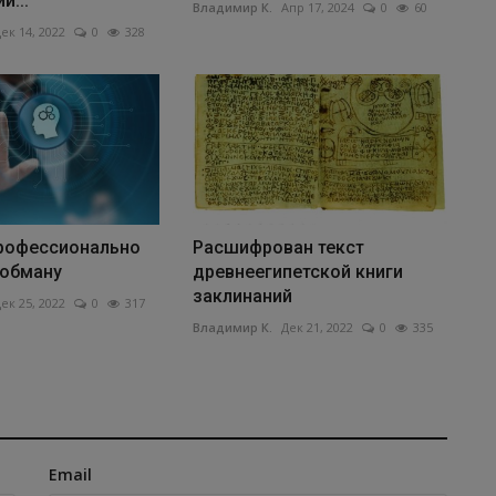
й...
Владимир К.
Апр 17, 2024
0
60
ек 14, 2022
0
328
рофессионально
Расшифрован текст
 обману
древнеегипетской книги
заклинаний
ек 25, 2022
0
317
Владимир К.
Дек 21, 2022
0
335
Email