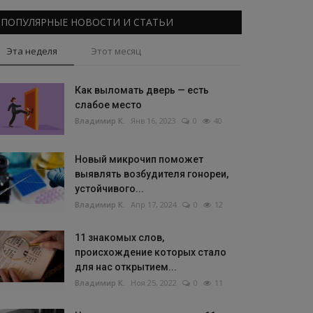
ПОПУЛЯРНЫЕ НОВОСТИ И СТАТЬИ
Эта неделя
Этот месяц
Как выломать дверь — есть
слабое место
Владимир К.
Янв 16, 2023
0
40
Новый микрочип поможет
выявлять возбудителя гонореи,
устойчивого...
Владимир К.
Апр 17, 2024
0
12
11 знакомых слов,
происхождение которых стало
для нас открытием...
Владимир К.
Ноя 25, 2022
0
11