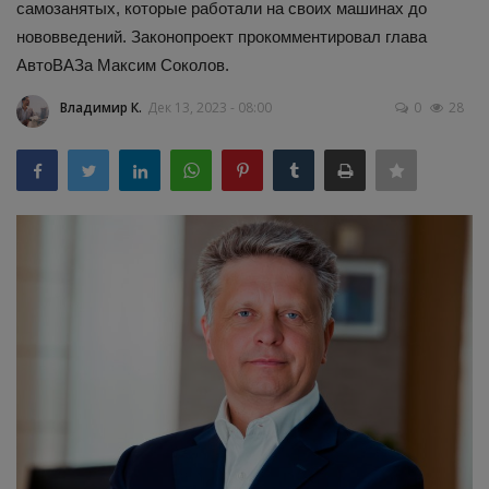
самозанятых, которые работали на своих машинах до
нововведений. Законопроект прокомментировал глава
Здоровье
АвтоВАЗа Максим Соколов.
Наука и открытия
Владимир К.
Дек 13, 2023 - 08:00
0
28