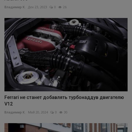
Владимир К.
Дек 23, 2023
0
26
Ferrari не станет добавлять турбонаддув двигателю
V12
Владимир К.
Май 20, 2024
0
30