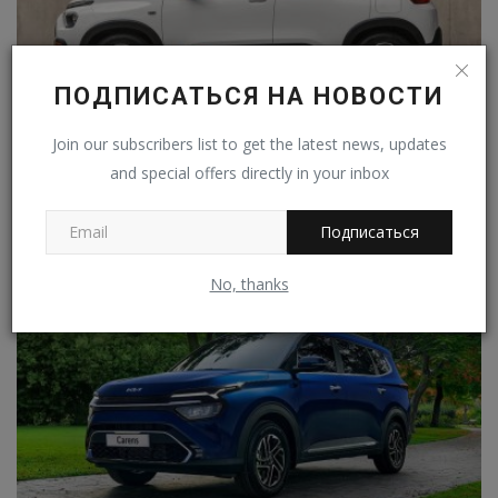
ПОДПИСАТЬСЯ НА НОВОСТИ
Join our subscribers list to get the latest news, updates
Stellantis думает о выпуске электромобилей в Индии,
and special offers directly in your inbox
так...
Владимир К.
Ноя 27, 2022
0
352
Подписаться
No, thanks