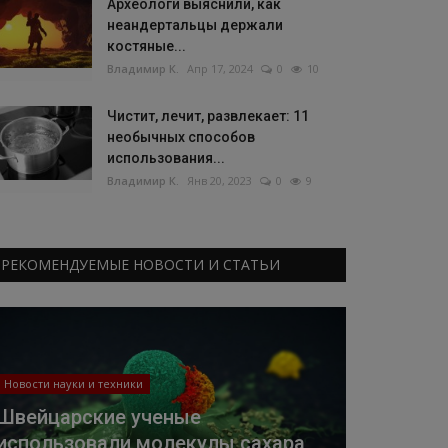
Археологи выяснили, как
неандертальцы держали
костяные...
Владимир К.
Апр 17, 2024
0
10
Чистит, лечит, развлекает: 11
необычных способов
использования...
Владимир К.
Янв 20, 2023
0
9
РЕКОМЕНДУЕМЫЕ НОВОСТИ И СТАТЬИ
Новости науки и техники
Швейцарские ученые
использовали молекулы сахара