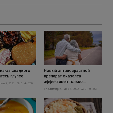
из-за сладкого
Новый антивозрастной
тесь глупее
препарат оказался
эффективен только...
юн 7, 2023
0
200
Владимир К.
Дек 5, 2022
0
362