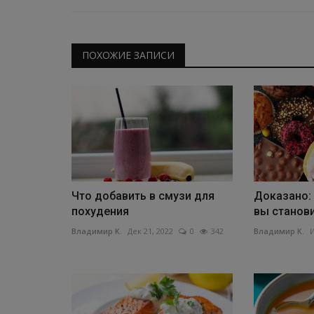
ПОХОЖИЕ ЗАПИСИ
Что добавить в смузи для
Доказано: 
похудения
вы станови
Владимир К.
Дек 21, 2022
0
342
Владимир К.
И