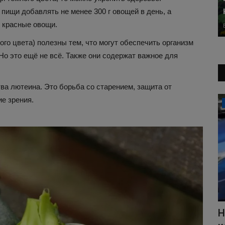
ищи добавлять не менее 300 г овощей в день, а
 красные овощи.
ого цвета) полезны тем, что могут обеспечить организм
о это ещё не всё. Также они содержат важное для
а лютеина. Это борьба со старением, защита от
ие зрения.
Автоновости
Новый Geely оказался реальной
Н