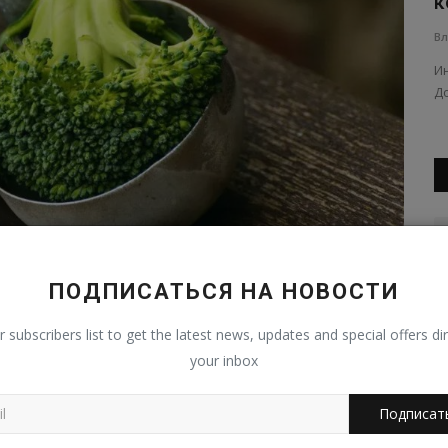
ие...
угрозой для Volkswagen Polo...
к
Владимир К.
Авг 7, 2026
0
4
Вл
ова
Компания Geely готовится вывести на рынок Европы
И
компактный электрокар Geely E2....
До
ПОДПИСАТЬСЯ НА НОВОСТИ
r subscribers list to get the latest news, updates and special offers dir
your inbox
ичём обычно чем они темнее, тем больше в них лютеина.
Подписат
а, спаржа, салат латук и пр.