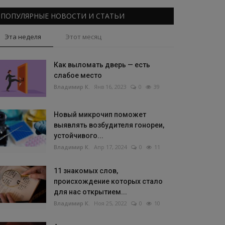
ПОПУЛЯРНЫЕ НОВОСТИ И СТАТЬИ
Эта неделя
Этот месяц
Как выломать дверь — есть
слабое место
Владимир К.
Янв 16, 2023
0
39
Новый микрочип поможет
выявлять возбудителя гонореи,
устойчивого...
Владимир К.
Апр 17, 2024
0
11
11 знакомых слов,
происхождение которых стало
для нас открытием...
Владимир К.
Ноя 25, 2022
0
10