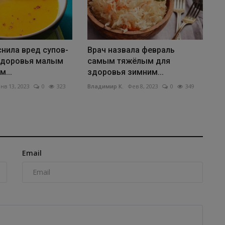
нила вред супов-
Врач назвала февраль
здоровья малым
самым тяжёлым для
...
здоровья зимним...
нв 13, 2023
0
323
Владимир К.
Фев 8, 2023
0
349
Email