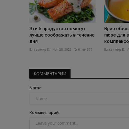
Эти 5 продуктов помогут
Врач объяс
лучше соображать в течение
пюре для 
дня
комплексом
Владимир К.
Ноя 25, 2022
0
374
Владимир К.
Я
КОММЕНТАРИИ
Name
Комментарий