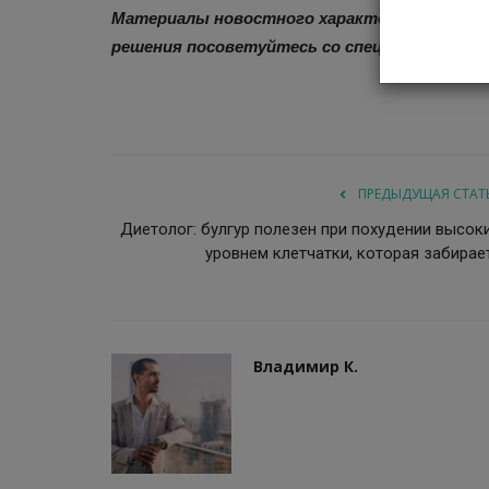
Материалы новостного характера нельзя пр
решения посоветуйтесь со специалистом.
ПРЕДЫДУЩАЯ СТАТ
Диетолог: булгур полезен при похудении высок
уровнем клетчатки, которая забирает.
Владимир К.