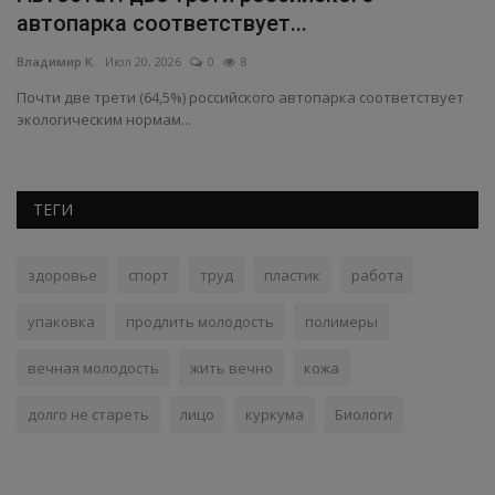
автопарка соответствует...
д
Владимир К.
Июл 20, 2026
0
8
Вл
Почти две трети (64,5%) российского автопарка соответствует
Пр
экологическим нормам...
пр
ТЕГИ
здоровье
спорт
труд
пластик
работа
упаковка
продлить молодость
полимеры
вечная молодость
жить вечно
кожа
долго не стареть
лицо
куркума
Биологи