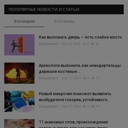
ПОПУЛЯРНЫЕ НОВОСТИ И СТАТЬИ
Эта неделя
Этот месяц
Как выломать дверь — есть слабое место
Владимир К.
Янв 16, 2023
0
36
Археологи выяснили, как неандертальцы
держали костяные...
Владимир К.
Апр 17, 2024
0
11
Новый микрочип поможет выявлять
возбудителя гонореи, устойчивого...
Владимир К.
Апр 17, 2024
0
10
11 знакомых слов, происхождение