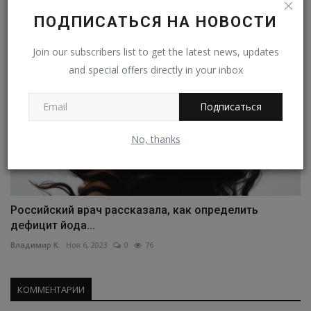
ПОДПИСАТЬСЯ НА НОВОСТИ
Join our subscribers list to get the latest news, updates
and special offers directly in your inbox
Подписаться
No, thanks
Российский врач рассказала, как определить
дефицит йода...
Владимир К.
Ноя 6, 2023
0
76
КОММЕНТАРИИ