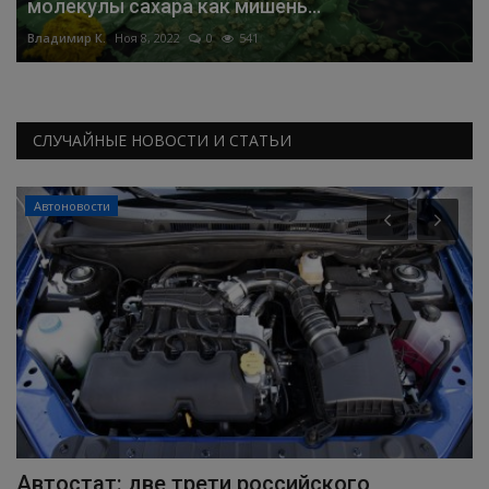
молекулы сахара как мишень...
Владимир К.
Ноя 8, 2022
0
541
СЛУЧАЙНЫЕ НОВОСТИ И СТАТЬИ
Автоновости
da
Автостат: две трети российского
К