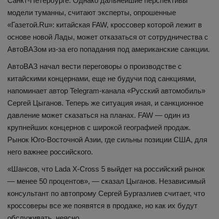
Санкт-Петербурге. Однако дальнейшие перспективы
модели туманны, считают эксперты, опрошенные
«Газетой.Ru»: китайская FAW, кроссовер которой лежит в
основе новой Лады, может отказаться от сотрудничества с
АвтоВАЗом из-за его попадания под американские санкции.
АвтоВАЗ начал вести переговоры о производстве с
китайскими концернами, еще не будучи под санкциями,
напоминает автор Telegram-канала «Русский автомобиль»
Сергей Цыганов. Теперь же ситуация иная, и санкционное
давление может сказаться на планах. FAW — один из
крупнейших концернов с широкой географией продаж.
Рынок Юго-Восточной Азии, где сильны позиции США, для
него важнее российского.
«Шансов, что Lada X-Cross 5 выйдет на российский рынок
— менее 50 процентов», — сказал Цыганов. Независимый
консультант по автопрому Сергей Бургазлиев считает, что
кроссоверы все же появятся в продаже, но как их будут
обслуживать, неясно.