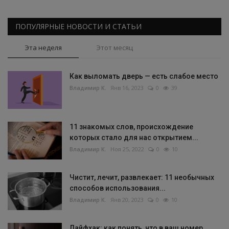
ПОПУЛЯРНЫЕ НОВОСТИ И СТАТЬИ
Эта неделя
Этот месяц
Как выломать дверь — есть слабое место
Владимир К.
Янв 16, 2023
0
39
11 знакомых слов, происхождение
которых стало для нас открытием...
Владимир К.
Ноя 25, 2022
0
10
Чистит, лечит, развлекает: 11 необычных
способов использования...
Владимир К.
Янв 20, 2023
0
10
Лайфхак: как понять, что в ваш номер