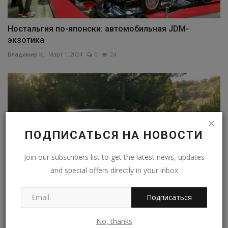
Ностальгия по-японски: автомобильная JDM-
экзотика
Владимир К.
Март 1, 2024
0
24
ПОДПИСАТЬСЯ НА НОВОСТИ
Join our subscribers list to get the latest news, updates
and special offers directly in your inbox
Подписаться
Rolls-Royce Ghost отправят в отставку ради нового
No, thanks
седана...