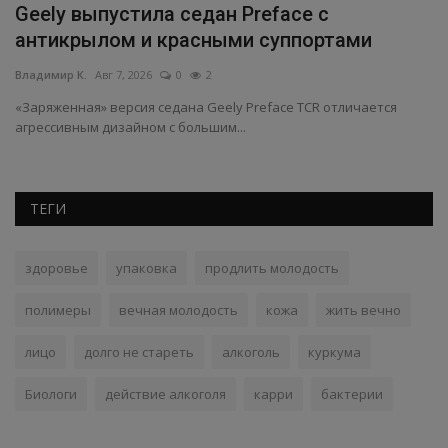
Geely выпустила седан Preface с
антикрылом и красными суппортами
Владимир К.
Авг 7, 2026
0
2
«Заряженная» версия седана Geely Preface TCR отличается
агрессивным дизайном с большим...
ТЕГИ
здоровье
упаковка
продлить молодость
полимеры
вечная молодость
кожа
жить вечно
лицо
долго не стареть
алкоголь
куркума
Биологи
действие алкоголя
карри
бактерии