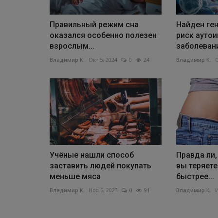
Правильный режим сна
Найден ге
оказался особенно полезен
риск ауто
взрослым...
заболеван
Владимир К.
Окт 5, 2024
0
24
Владимир К.
О
Учёные нашли способ
Правда ли,
заставить людей покупать
вы теряете
меньше мяса
быстрее...
Владимир К.
Ноя 6, 2023
0
91
Владимир К.
И