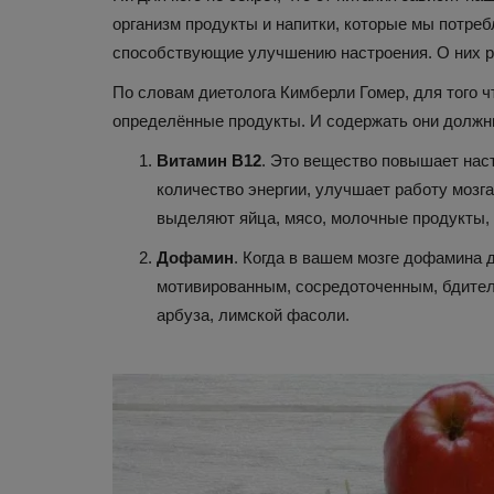
организм продукты и напитки, которые мы потре
способствующие улучшению настроения. О них рас
По словам диетолога Кимберли Гомер, для того ч
определённые продукты. И содержать они долж
Витамин В12
. Это вещество повышает наст
количество энергии, улучшает работу мозга
выделяют яйца, мясо, молочные продукты, 
Новости науки и техники
Дофамин
. Когда в вашем мозге дофамина 
мотивированным, сосредоточенным, бдител
арбуза, лимской фасоли.
Новый метод помог обнаруж