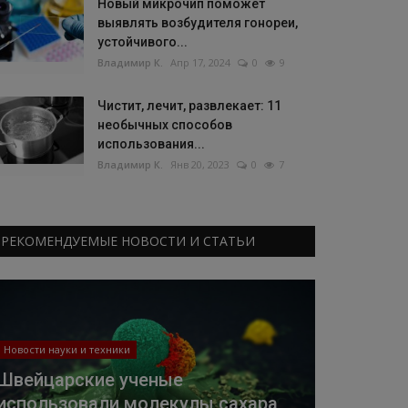
Новый микрочип поможет
выявлять возбудителя гонореи,
устойчивого...
Владимир К.
Апр 17, 2024
0
9
Чистит, лечит, развлекает: 11
необычных способов
использования...
Владимир К.
Янв 20, 2023
0
7
РЕКОМЕНДУЕМЫЕ НОВОСТИ И СТАТЬИ
Новости науки и техники
Швейцарские ученые
использовали молекулы сахара