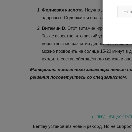
Фолиевая кислота
. Научно доказано, что
здоровых. Содержится она в листовой зелен
Витамин D
. Этот витамин играет ключеву
Также известно, что низкий уровень витами
вероятностью развития депрессии, появле
можно проводить на солнце 15-20 минут в 
входит в состав обогащённого молока и апе
Материалы новостного характера нельзя пр
решения посоветуйтесь со специалистом.
ПРЕДЫДУЩАЯ СТАТ
Bentley установила новый рекорд. Но не скорос