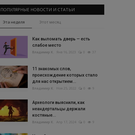
ПОПУЛЯРНЫЕ НОВОСТИ И СТАТЬИ
Эта неделя
Этот месяц
Как выломать дверь — есть
слабое место
Владимир К.
Янв 16, 2023
0
37
11 знакомых слов,
происхождение которых стало
для нас открытием...
Владимир К.
Ноя 25, 2022
0
9
Археологи выяснили, как
неандертальцы держали
костяные...
Владимир К.
Апр 17, 2024
0
9