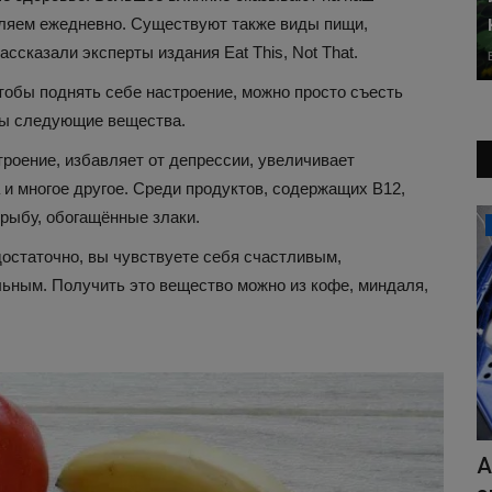
бляем ежедневно. Существуют также виды пищи,
сказали эксперты издания Eat This, Not That.
тобы поднять себе настроение, можно просто съесть
ны следующие вещества.
роение, избавляет от депрессии, увеличивает
 и многое другое. Среди продуктов, содержащих В12,
рыбу, обогащённые злаки.
Автоновости
достаточно, вы чувствуете себя счастливым,
ьным. Получить это вещество можно из кофе, миндаля,
ить
На видео сняли автомобиль Kia,
А