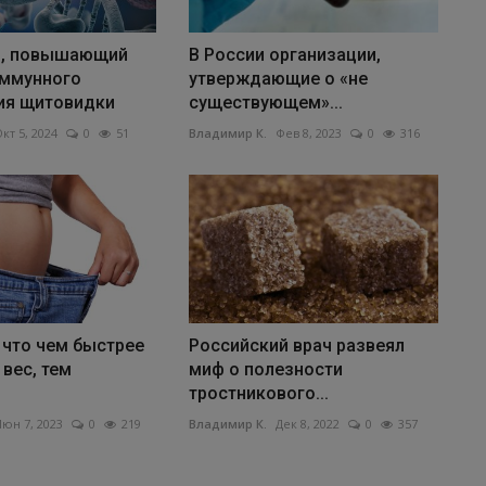
н, повышающий
В России организации,
иммунного
утверждающие о «не
ия щитовидки
существующем»...
кт 5, 2024
0
51
Владимир К.
Фев 8, 2023
0
316
 что чем быстрее
Российский врач развеял
 вес, тем
миф о полезности
тростникового...
юн 7, 2023
0
219
Владимир К.
Дек 8, 2022
0
357