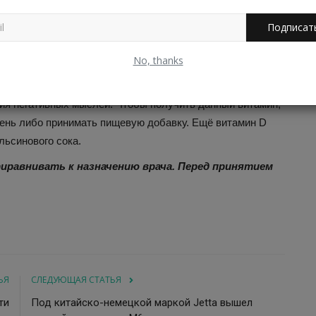
 у людей с депрессией уровень этой кислоты ниже, чем у
Подписат
и, брокколи, цветной и брюссельской капусте.
No, thanks
ю роль в психическом здоровье, мыслительных функциях.
на D связан с более низким качеством жизни, большей
ния негативных мыслей. Чтобы получить данный витамин,
день либо принимать пищевую добавку. Ещё витамин D
льсинового сока.
иравнивать к назначению врача. Перед принятием
ЬЯ
СЛЕДУЮЩАЯ СТАТЬЯ
ти
Под китайско-немецкой маркой Jetta вышел