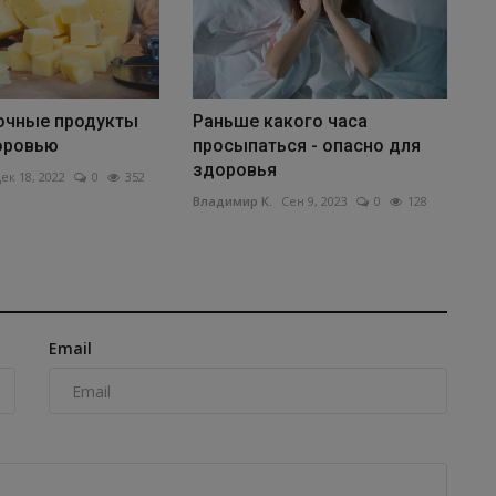
очные продукты
Раньше какого часа
оровью
просыпаться - опасно для
здоровья
ек 18, 2022
0
352
Владимир К.
Сен 9, 2023
0
128
Email