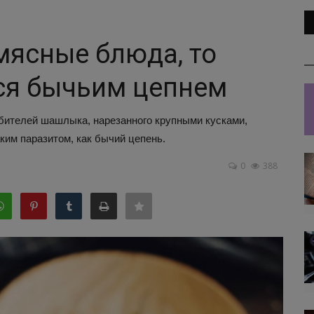
 мясные блюда, то
ся бычьим цепнем
бителей шашлыка, нарезанного крупными кусками,
аким паразитом, как бычий цепень.
0
388