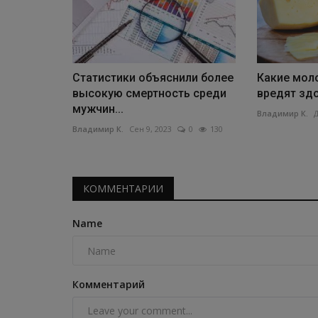
Статистики объяснили более
Какие мол
высокую смертность среди
вредят зд
мужчин...
Владимир К.
Д
Владимир К.
Сен 9, 2023
0
130
КОММЕНТАРИИ
Name
Комментарий