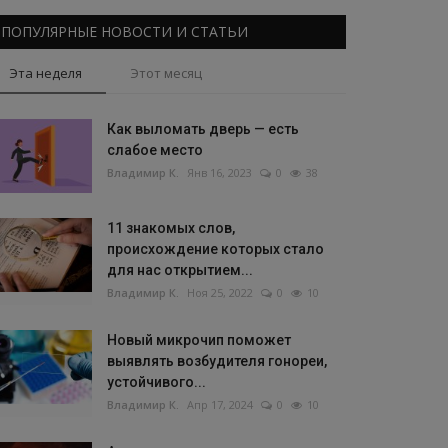
ПОПУЛЯРНЫЕ НОВОСТИ И СТАТЬИ
Эта неделя
Этот месяц
Как выломать дверь — есть
слабое место
Владимир К.
Янв 16, 2023
0
38
11 знакомых слов,
происхождение которых стало
для нас открытием...
Владимир К.
Ноя 25, 2022
0
10
Новый микрочип поможет
выявлять возбудителя гонореи,
устойчивого...
Владимир К.
Апр 17, 2024
0
10