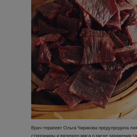
Врач-терапевт Ольга Чирикова предупредила лю
строганины и вяленого мяса о риске заражения т