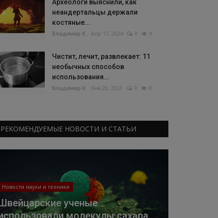
Археологи выяснили, как
неандертальцы держали
костяные...
Владимир К.
Апр 17, 2024
0
9
Чистит, лечит, развлекает: 11
необычных способов
использования...
Владимир К.
Янв 20, 2023
0
8
РЕКОМЕНДУЕМЫЕ НОВОСТИ И СТАТЬИ
Новости науки и техники
Швейцарские ученые
использовали молекулы сахара