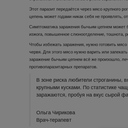
Этот паразит передаётся через мясо крупного ро
цепень может годами никак себя не проявлять, о
Симптоматика заражения бычьим цепнем может бы
изжога, повышенное слюноотделение, тошнота, р
Чтобы избежать заражения, нужно готовить мясо
червя. Для этого мясо нужно варить или запекат
Лайфхаки
заражение бычьим цепнем всё же произошло, леч
противопаразитарных препаратов.
В зоне риска любители строганины, 
крупными кусками. По статистике ч
заражаются, пробуя на вкус сырой ф
Ольга Чирикова
Врач-терапевт
7 советов по постановке цел