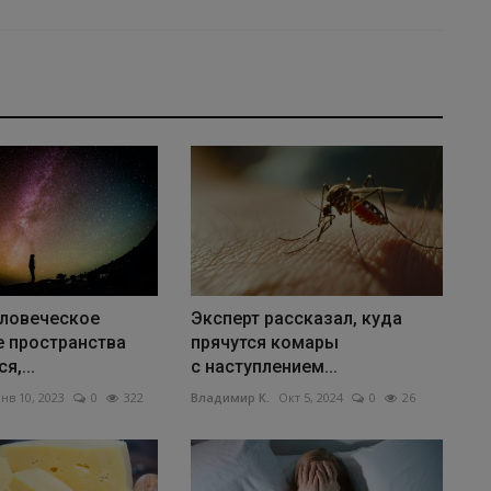
еловеческое
Эксперт рассказал, куда
е пространства
прячутся комары
я,...
с наступлением...
нв 10, 2023
0
322
Владимир К.
Окт 5, 2024
0
26