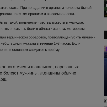
гатого скота. При попадании в организм человека бычий
травляя при этом организм и высасывая соки.
ть такой: появление чувства тяжести в желудке,
вотные позывы, боли в области живота, метеоризм.
 при термической обработке, позволяющей убить личинки
ь небольшими кусками в течение 1–3 часов. Если
Автоновости
ение в основном сводится к приёму
вяленого мяса и шашлыков, нарезанных
аще болеют мужчины. Женщины обычно
арш.
ей:
АвтоВАЗ вспомнил историю
К