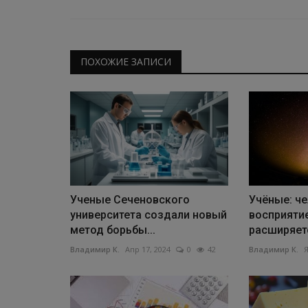
ПОХОЖИЕ ЗАПИСИ
Ученые Сеченовского
Учёные: ч
университета создали новый
восприяти
метод борьбы...
расширяетс
Владимир К.
Апр 17, 2024
0
42
Владимир К.
Я