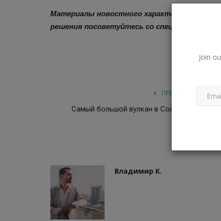
научный подход
Материалы новостного характера нельзя пр
Владимир К.
Янв 11, 2023
0
549
решения посоветуйтесь со специалистом.
Ставим цели правильно: способы, которые 
достичь. Добиваться того, что...
Join ou
ПРЕДЫДУЩАЯ СТАТ
Самый большой вулкан в Солнечной систе
Владимир К.