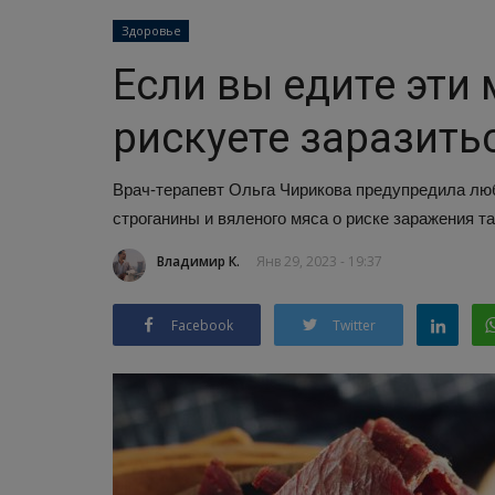
Здоровье
Если вы едите эти
рискуете заразить
Врач-терапевт Ольга Чирикова предупредила лю
строганины и вяленого мяса о риске заражения т
Владимир К.
Янв 29, 2023 - 19:37
Facebook
Twitter