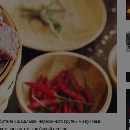
бителей шашлыка, нарезанного крупными кусками,
аким паразитом, как бычий цепень.