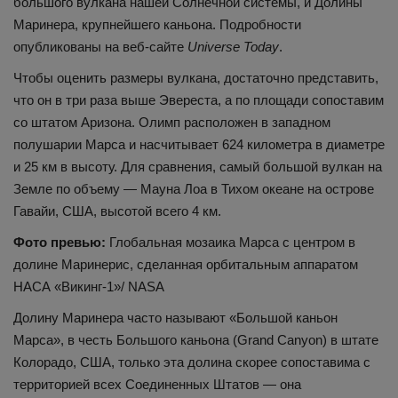
большого вулкана нашей Солнечной системы, и Долины
Маринера, крупнейшего каньона. Подробности
опубликованы на веб-сайте
Universe Today
.
Чтобы оценить размеры вулкана, достаточно представить,
что он в три раза выше Эвереста, а по площади сопоставим
со штатом Аризона. Олимп расположен в западном
полушарии Марса и насчитывает 624 километра в диаметре
и 25 км в высоту. Для сравнения, самый большой вулкан на
Земле по объему — Мауна Лоа в Тихом океане на острове
Гавайи, США, высотой всего 4 км.
Фото превью:
Глобальная мозаика Марса с центром в
долине Маринерис, сделанная орбитальным аппаратом
НАСА «Викинг-1»/ NASA
Долину Маринера часто называют «Большой каньон
Марса», в честь Большого каньона (Grand Canyon) в штате
Колорадо, США, только эта долина скорее сопоставима с
территорией всех Соединенных Штатов — она