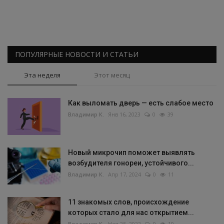
ПОПУЛЯРНЫЕ НОВОСТИ И СТАТЬИ
Эта неделя
Этот месяц
Как выломать дверь — есть слабое место
Владимир К.
Янв 16, 2023
0
39
Новый микрочип поможет выявлять
возбудителя гонореи, устойчивого...
Владимир К.
Апр 17, 2024
0
11
11 знакомых слов, происхождение
которых стало для нас открытием...
Владимир К.
Ноя 25, 2022
0
10