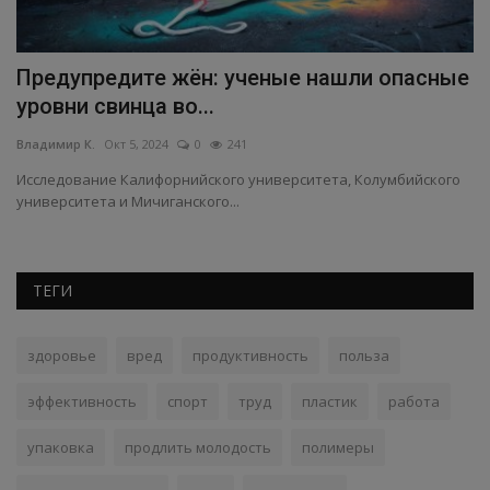
Предупредите жён: ученые нашли опасные
К
уровни свинца во...
б
Владимир К.
Окт 5, 2024
0
241
Вл
Исследование Калифорнийского университета, Колумбийского
По
университета и Мичиганского...
ам
ТЕГИ
здоровье
вред
продуктивность
польза
эффективность
спорт
труд
пластик
работа
упаковка
продлить молодость
полимеры