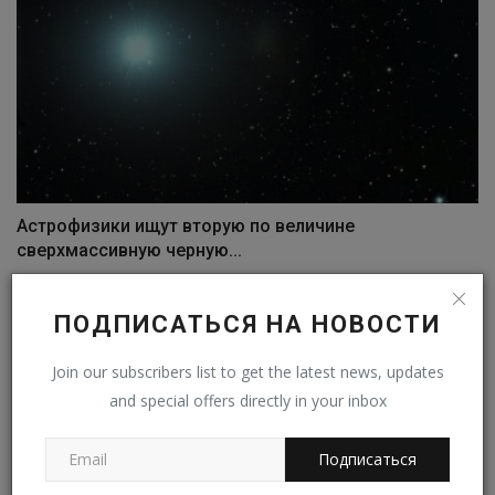
Астрофизики ищут вторую по величине
сверхмассивную черную...
Владимир К.
Дек 2, 2022
0
332
ПОДПИСАТЬСЯ НА НОВОСТИ
Join our subscribers list to get the latest news, updates
and special offers directly in your inbox
Подписаться