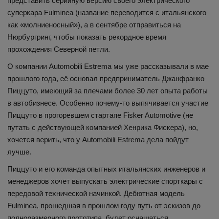
представить серийную версию своего электрического
суперкара Fulminea (название переводится с итальянского
как «молниеносный»), а в сентябре отправиться на
Нюрбургринг, чтобы показать рекордное время
прохождения Северной петли.
О компании Automobili Estrema мы уже рассказывали в мае
прошлого года, её основал предприниматель Джанфранко
Пиццуто, имеющий за плечами более 30 лет опыта работы
в автобизнесе. Особенно почему-то выпячивается участие
Пиццуто в прогоревшем стартапе Fisker Automotive (не
путать с действующей компанией Хенрика Фискера), но,
хочется верить, что у Automobili Estrema дела пойдут
лучше.
Пиццуто и его команда опытных итальянских инженеров и
менеджеров хочет выпускать электрические спорткары с
передовой технической начинкой. Дебютная модель
Fulminea, прошедшая в прошлом году путь от эскизов до
полноразмерного прототипа, будет оснащаться