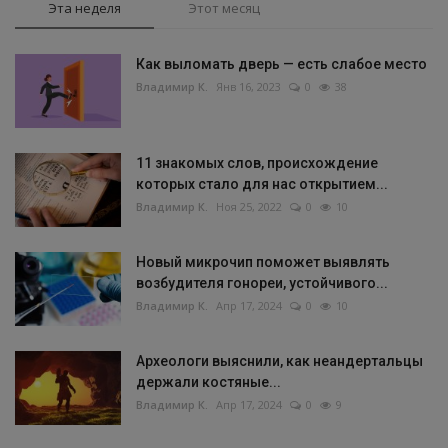
Эта неделя
Этот месяц
Как выломать дверь — есть слабое место
Владимир К.
Янв 16, 2023
0
38
11 знакомых слов, происхождение
которых стало для нас открытием...
Владимир К.
Ноя 25, 2022
0
10
Новый микрочип поможет выявлять
возбудителя гонореи, устойчивого...
Владимир К.
Апр 17, 2024
0
10
Археологи выяснили, как неандертальцы
держали костяные...
Владимир К.
Апр 17, 2024
0
9