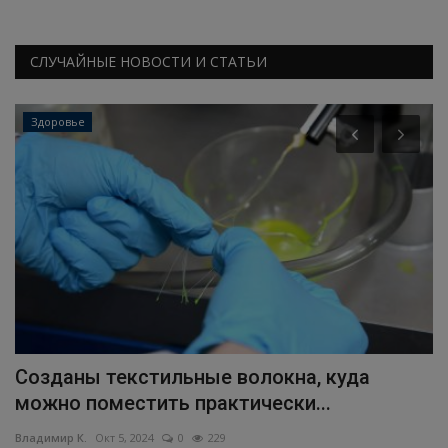
СЛУЧАЙНЫЕ НОВОСТИ И СТАТЬИ
Здоровье
Созданы текстильные волокна, куда
В
можно поместить практически...
с
Владимир К.
Окт 5, 2024
0
229
Вл