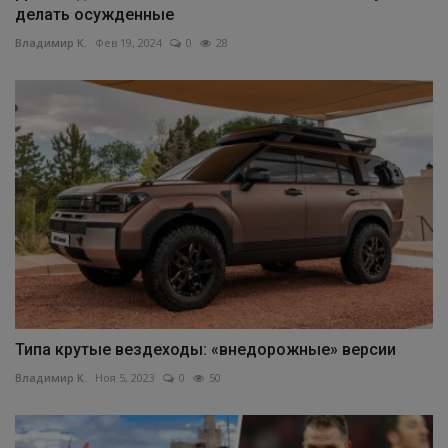
делать осужденные
Владимир К.
Фев 19, 2024
0
28
Типа крутые вездеходы: «внедорожные» версии
Владимир К.
Ноя 5, 2023
0
50