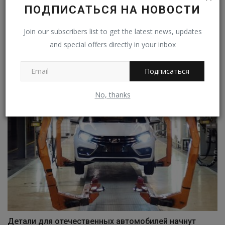
ПОДПИСАТЬСЯ НА НОВОСТИ
Join our subscribers list to get the latest news, updates
В Узбекистане прекратят выпуск карбюраторных
and special offers directly in your inbox
Chevrolet...
Владимир К.
Янв 10, 2026
0
17
Подписаться
No, thanks
Детали для отечественных автомобилей начнут