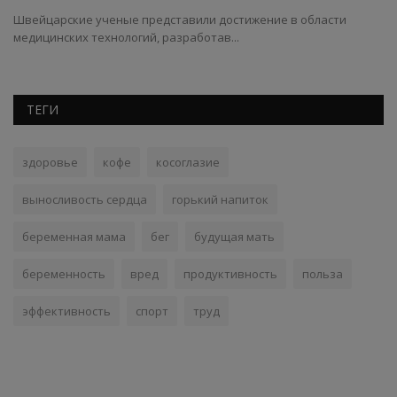
Швейцарские ученые представили достижение в области
Пр
медицинских технологий, разработав...
зн
ТЕГИ
здоровье
кофе
косоглазие
выносливость сердца
горький напиток
беременная мама
бег
будущая мать
беременность
вред
продуктивность
польза
эффективность
спорт
труд