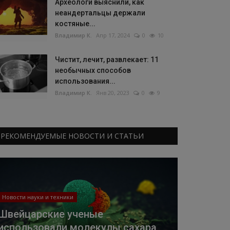
Археологи выяснили, как
неандертальцы держали
костяные...
Владимир К.
Апр 17, 2024
0
10
Чистит, лечит, развлекает: 11
необычных способов
использования...
Владимир К.
Янв 20, 2023
0
9
РЕКОМЕНДУЕМЫЕ НОВОСТИ И СТАТЬИ
Новости науки и техники
Швейцарские ученые
использовали молекулы сахара