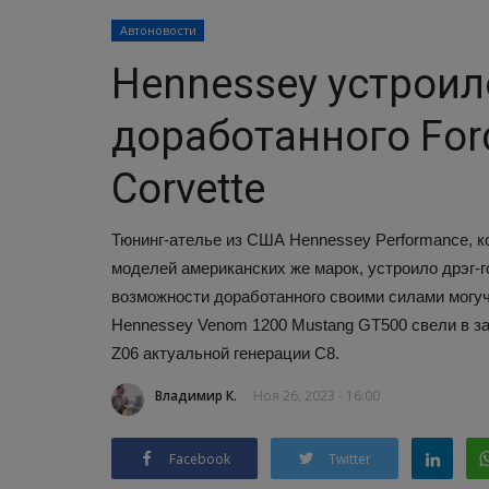
Автоновости
Hennessey устроил
доработанного Ford
Corvette
Тюнинг-ателье из США Hennessey Performance, 
моделей американских же марок, устроило дрэг-
возможности доработанного своими силами могуч
Hennessey Venom 1200 Mustang GT500 свели в зае
Z06 актуальной генерации C8.
Владимир К.
Ноя 26, 2023 - 16:00
Facebook
Twitter