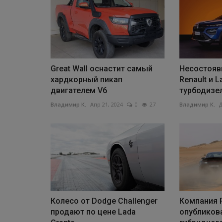
Great Wall оснастит самый
Несостояв
хардкорный пикап
Renault и 
двигателем V6
турбодизел
Владимир К.
Апр 21, 2024
0
27
Владимир К.
Д
Колесо от Dodge Challenger
Компания 
продают по цене Lada
опубликов