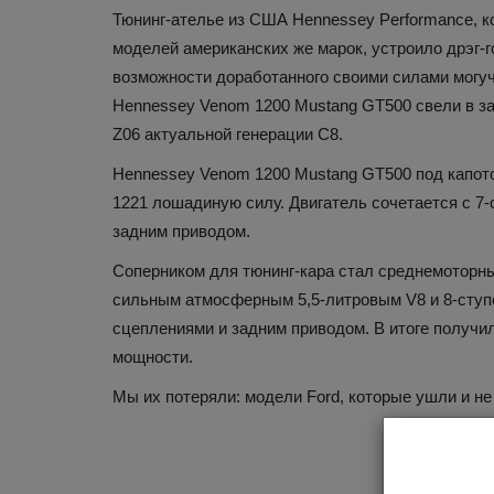
Тюнинг-ателье из США Hennessey Performance, 
моделей американских же марок, устроило дрэг-
возможности доработанного своими силами могуч
Hennessey Venom 1200 Mustang GT500 свели в зае
Z06 актуальной генерации C8.
Hennessey Venom 1200 Mustang GT500 под капото
1221 лошадиную силу. Двигатель сочетается с 7-
Путешествия
задним приводом.
Соперником для тюнинг-кара стал среднемоторны
сильным атмосферным 5,5-литровым V8 и 8-ступ
сцеплениями и задним приводом. В итоге получил
мощности.
Мы их потеряли: модели Ford, которые ушли и не
Старейшие города России, к