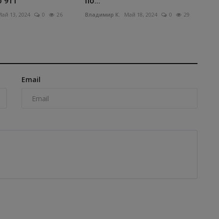
о 911
по...
ай 13, 2024
0
26
Владимир К.
Май 18, 2024
0
29
Email