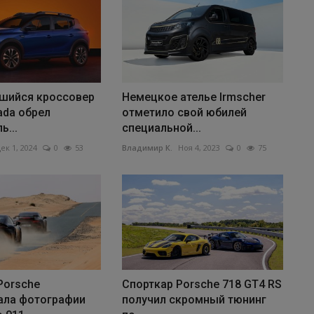
шийся кроссовер
Немецкое ателье Irmscher
Lada обрел
отметило свой юбилей
ь...
специальной...
ек 1, 2024
0
53
Владимир К.
Ноя 4, 2023
0
75
Porsche
Спорткар Porsche 718 GT4 RS
ала фотографии
получил скромный тюнинг