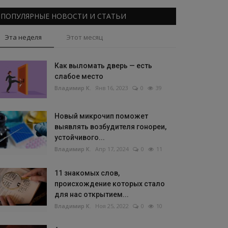
ПОПУЛЯРНЫЕ НОВОСТИ И СТАТЬИ
Эта неделя
Этот месяц
Как выломать дверь — есть
слабое место
Владимир К.
Янв 16, 2023
0
39
Новый микрочип поможет
выявлять возбудителя гонореи,
устойчивого...
Владимир К.
Апр 17, 2024
0
11
11 знакомых слов,
происхождение которых стало
для нас открытием...
Владимир К.
Ноя 25, 2022
0
10