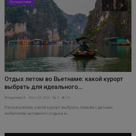
Путешествия
Отдых летом во Вьетнаме: какой курорт
Т
выбрать для идеального...
э
Владимир К.
Июн 24, 2026
0
26
Вл
Рассказываем, какой курорт выбрать семьям с детьми,
Ту
любителям активного отдыха и...
пр