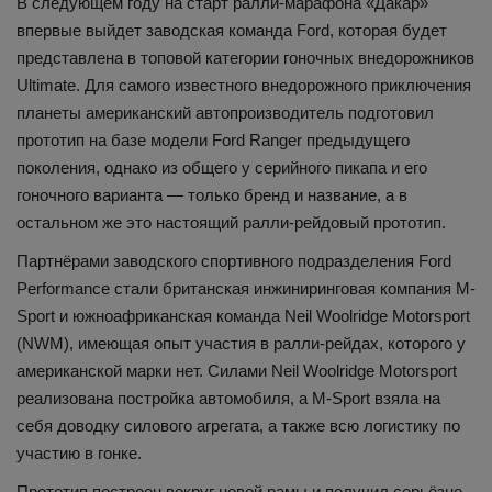
В следующем году на старт ралли-марафона «Дакар»
впервые выйдет заводская команда Ford, которая будет
представлена в топовой категории гоночных внедорожников
Ultimate. Для самого известного внедорожного приключения
планеты американский автопроизводитель подготовил
прототип на базе модели Ford Ranger предыдущего
поколения, однако из общего у серийного пикапа и его
гоночного варианта — только бренд и название, а в
остальном же это настоящий ралли-рейдовый прототип.
Партнёрами заводского спортивного подразделения Ford
Performance стали британская инжиниринговая компания M-
Sport и южноафриканская команда Neil Woolridge Motorsport
(NWM), имеющая опыт участия в ралли-рейдах, которого у
американской марки нет. Силами Neil Woolridge Motorsport
реализована постройка автомобиля, а M-Sport взяла на
себя доводку силового агрегата, а также всю логистику по
участию в гонке.
Прототип построен вокруг новой рамы и получил серьёзно