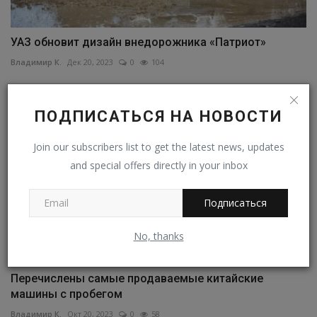
УАЗ обновит дизайн внедорожника «Патриот»
Владимир К.
Дек 20, 2023
0
104
ПОДПИСАТЬСЯ НА НОВОСТИ
Join our subscribers list to get the latest news, updates
and special offers directly in your inbox
Подписаться
No, thanks
Перечислены самые продаваемые китайские
машины с пробегом
Владимир К.
Окт 20, 2023
0
58