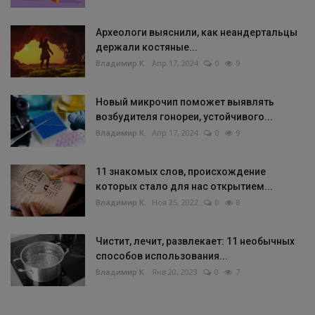
Археологи выяснили, как неандертальцы
держали костяные...
Владимир К.
Апр 17, 2024
0
9
Новый микрочип поможет выявлять
возбудителя гонореи, устойчивого...
Владимир К.
Апр 17, 2024
0
9
11 знакомых слов, происхождение
которых стало для нас открытием...
Владимир К.
Ноя 25, 2022
0
8
Чистит, лечит, развлекает: 11 необычных
способов использования...
Владимир К.
Янв 20, 2023
0
7