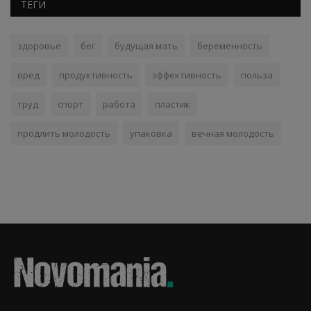
ТЕГИ
здоровье
бег
будущая мать
беременность
вред
продуктивность
эффективность
польза
труд
спорт
работа
пластик
продлить молодость
упаковка
вечная молодость