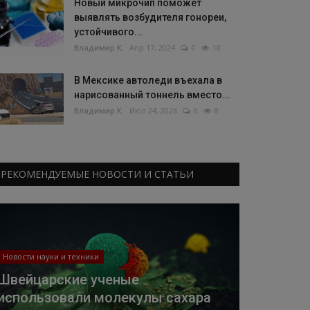
Новый микрочип поможет
выявлять возбудителя гонореи,
устойчивого...
Владимир К.
Апр 17, 2024
0
10
В Мексике автоледи въехала в
нарисованный тоннель вместо...
Владимир К.
Июл 24, 2026
0
8
РЕКОМЕНДУЕМЫЕ НОВОСТИ И СТАТЬИ
Новости науки и техники
Швейцарские ученые
использовали молекулы сахара