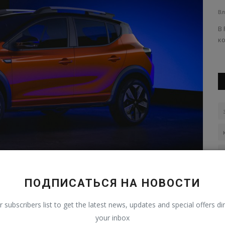
Владимир К.
Июл 25, 2026
0
8
Вл
Советские автомобили Запорожского автозавода
В
...
по имени «Запорожец» на протяжении...
к
ПОДПИСАТЬСЯ НА НОВОСТИ
r subscribers list to get the latest news, updates and special offers dir
your inbox