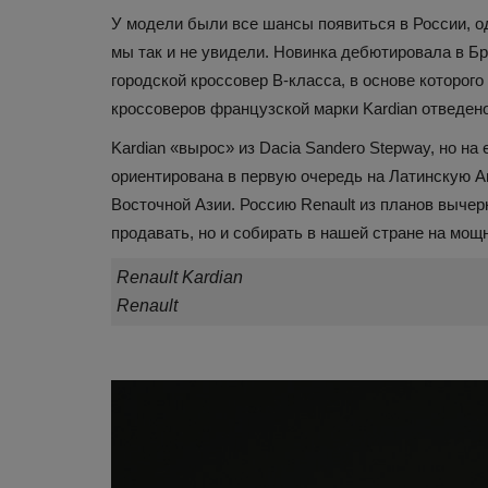
У модели были все шансы появиться в России, одн
мы так и не увидели. Новинка дебютировала в Бра
городской кроссовер B-класса, в основе которог
кроссоверов французской марки Kardian отведено
Kardian «вырос» из Dacia Sandero Stepway, но н
ориентирована в первую очередь на Латинскую Ам
Восточной Азии. Россию Renault из планов вычер
Здоровье
продавать, но и собирать в нашей стране на мощ
Renault Kardian
Renault
Созданы управляемые нервн
системой протезы