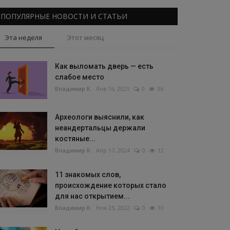
ПОПУЛЯРНЫЕ НОВОСТИ И СТАТЬИ
Эта неделя
Этот месяц
Как выломать дверь — есть
слабое место
Владимир К.
Янв 16, 2023
0
36
Археологи выяснили, как
неандертальцы держали
костяные...
Владимир К.
Апр 17, 2024
0
12
11 знакомых слов,
происхождение которых стало
для нас открытием...
Владимир К.
Ноя 25, 2022
0
10