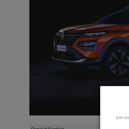
Владимир К.
Окт 5, 2024
0
71
Техника, разработанная исследователями
Массачусетского технологического института
Join ou