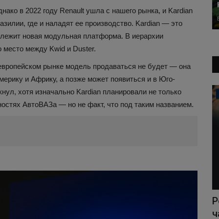
ако в 2022 году Renault ушла с нашего рынка, и Kardian
зилии, где и наладят ее производство. Kardian — это
о лежит новая модульная платформа. В иерархии
 место между Kwid и Duster.
а европейском рынке модель продаваться не будет — она
ерику и Африку, а позже может появиться и в Юго-
кнул, хотя изначально Kardian планировали не только
Автоновости
ностях АвтоВАЗа — но не факт, что под таким названием.
ой
«За рулём» вспомнил польский Fiat
Р
126 Maluch, из которого...
ч