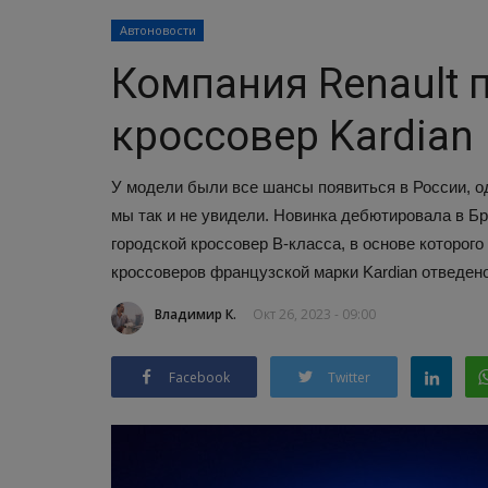
Автоновости
Компания Renault 
кроссовер Kardian
У модели были все шансы появиться в России, одн
мы так и не увидели. Новинка дебютировала в Бра
городской кроссовер B-класса, в основе которог
кроссоверов французской марки Kardian отведено
Владимир К.
Окт 26, 2023 - 09:00
Facebook
Twitter