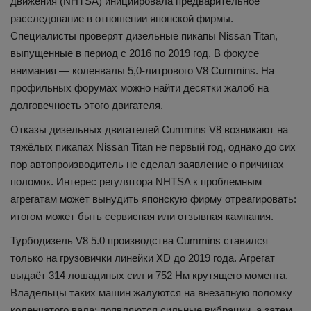
движения (NHTSA) инициировала предварительное
расследование в отношении японской фирмы.
Специалисты проверят дизельные пикапы Nissan Titan,
выпущенные в период с 2016 по 2019 год. В фокусе
внимания — коленвалы 5,0-литрового V8 Cummins. На
профильных форумах можно найти десятки жалоб на
долговечность этого двигателя.
Отказы дизельных двигателей Cummins V8 возникают на
тяжёлых пикапах Nissan Titan не первый год, однако до сих
пор автопроизводитель не сделал заявление о причинах
поломок. Интерес регулятора NHTSA к проблемным
агрегатам может вынудить японскую фирму отреагировать:
итогом может быть сервисная или отзывная кампания.
Турбодизель V8 5.0 производства Cummins ставился
только на грузовички линейки XD до 2019 года. Агрегат
выдаёт 314 лошадиных сил и 752 Нм крутящего момента.
Владельцы таких машин жалуются на внезапную поломку
коленчатого вала: появляются сильные вибрации, а затем