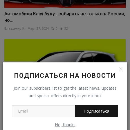
Автомобили Kaiyi будут собирать не только в России,
но...
Владимир К.
Март 27, 2024
0
32
ПОДПИСАТЬСЯ НА НОВОСТИ
Join our subscribers list to get the latest news, updates
and special offers directly in your inbox
Подписаться
Тюнинг-ателье Irmscher подготовило
лимитированную серию...
No, thanks