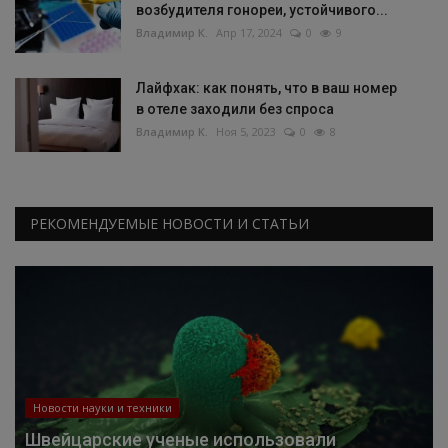
возбудителя гонореи, устойчивого...
Владимир К.
Апр 17, 2024
0
9
Лайфхак: как понять, что в ваш номер
в отеле заходили без спроса
Владимир К.
Ноя 5, 2023
0
8
РЕКОМЕНДУЕМЫЕ НОВОСТИ И СТАТЬИ
Новости науки и техники
Швейцарские ученые использовали