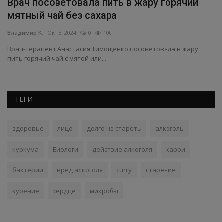
Врач посоветовала пить в жару горячий
П
мятный чай без сахара
с
Владимир К.
Окт 5, 2024
0
100
Вл
и
Врач-терапевт Анастасия Тимощенко посоветовала в жару
Но
пить горячий чай с мятой или...
из
ТЕГИ
здоровье
лицо
долго не стареть
алкоголь
куркума
Биологи
действие алкоголя
карри
бактерии
вред алкоголя
curry
старение
курение
сердце
микробы