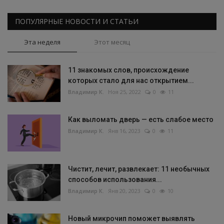
ПОПУЛЯРНЫЕ НОВОСТИ И СТАТЬИ
Эта неделя
Этот месяц
11 знакомых слов, происхождение
которых стало для нас открытием...
Владимир К.
Ноя 25, 2022
0
11
Как выломать дверь — есть слабое место
Владимир К.
Янв 16, 2023
0
11
Чистит, лечит, развлекает: 11 необычных
способов использования...
Владимир К.
Янв 20, 2023
0
10
Новый микрочип поможет выявлять