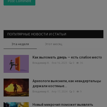
Post Comment
ПОПУЛЯРНЫЕ НОВОСТИ И СТАТЬИ
Эта неделя
Этот месяц
Как выломать дверь — есть слабое место
Владимир К.
Янв 16, 2023
0
36
Археологи выяснили, как неандертальцы
держали костяные...
Владимир К.
Апр 17, 2024
0
9
Новый микрочип поможет выявлять