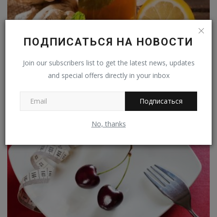
ПОДПИСАТЬСЯ НА НОВОСТИ
Join our subscribers list to get the latest news, updates
Чай с имбирём оказался хорошим средством от
and special offers directly in your inbox
похмелья
Владимир К.
Дек 8, 2022
0
365
Подписаться
No, thanks