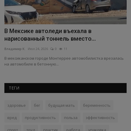
о
В Мексике автоледи въехала в
Ж
нарисованный тоннель вместо...
э
Владимир К.
Июл 24, 2026
0
11
Вл
ого
В мексиканском городе Монтеррее автомобилистка врезалась
По
на автомобиле в бетонную...
во
ТЕГИ
здоровье
бег
будущая мать
беременность
вред
продуктивность
польза
эффективность
спорт
труд
пластик
работа
упаковка