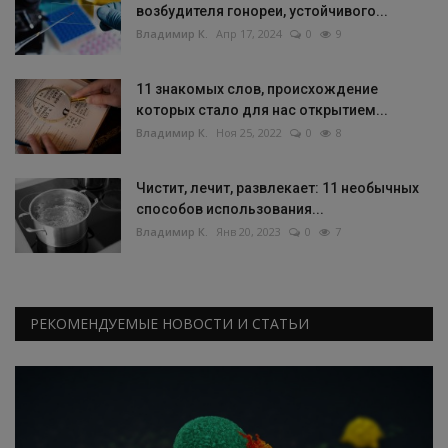
возбудителя гонореи, устойчивого...
Владимир К.
Апр 17, 2024
0
9
11 знакомых слов, происхождение
которых стало для нас открытием...
Владимир К.
Ноя 25, 2022
0
8
Чистит, лечит, развлекает: 11 необычных
способов использования...
Владимир К.
Янв 20, 2023
0
7
РЕКОМЕНДУЕМЫЕ НОВОСТИ И СТАТЬИ