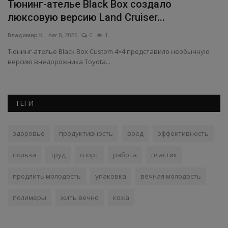
Тюнинг-ателье Black Box создало
М
люксовую версию Land Cruiser...
э
Владимир К.
Авг 8, 2026
0
1
Вл
Тюнинг-ателье Black Box Custom 4×4 представило необычную
версию внедорожника Toyota...
ТЕГИ
здоровье
продуктивность
вред
эффективность
польза
труд
спорт
работа
пластик
продлить молодость
упаковка
вечная молодость
полимеры
жить вечно
кожа