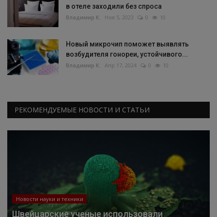
в отеле заходили без спроса
Владимир К.
Ноя 5, 2023
0
10
Новый микрочип поможет выявлять
возбудителя гонореи, устойчивого...
Владимир К.
Апр 17, 2024
0
10
РЕКОМЕНДУЕМЫЕ НОВОСТИ И СТАТЬИ
Новости науки и техники
Швейцарские ученые использовали