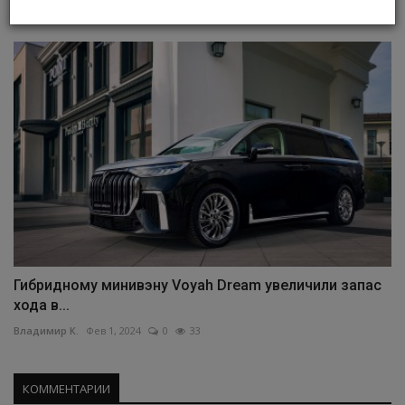
Владимир К.
Янв 8, 2023
0
309
Гибридному минивэну Voyah Dream увеличили запас
хода в...
Владимир К.
Фев 1, 2024
0
33
КОММЕНТАРИИ