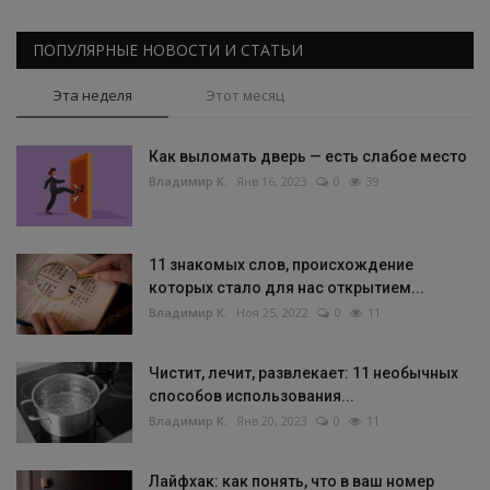
ПОПУЛЯРНЫЕ НОВОСТИ И СТАТЬИ
Эта неделя
Этот месяц
Как выломать дверь — есть слабое место
Владимир К.
Янв 16, 2023
0
39
11 знакомых слов, происхождение
которых стало для нас открытием...
Владимир К.
Ноя 25, 2022
0
11
Чистит, лечит, развлекает: 11 необычных
способов использования...
Владимир К.
Янв 20, 2023
0
11
Лайфхак: как понять, что в ваш номер