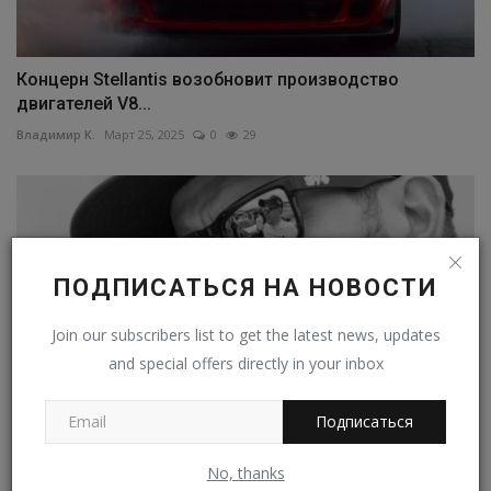
Концерн Stellantis возобновит производство
двигателей V8...
Владимир К.
Март 25, 2025
0
29
ПОДПИСАТЬСЯ НА НОВОСТИ
Join our subscribers list to get the latest news, updates
and special offers directly in your inbox
Подписаться
Кен Блок разбился насмерть
No, thanks