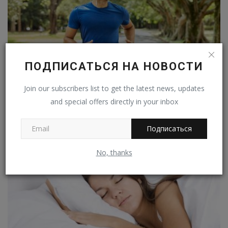
ПОДПИСАТЬСЯ НА НОВОСТИ
Как улучшится ваше здоровье, если вы станете
Join our subscribers list to get the latest news, updates
бегать каждый...
and special offers directly in your inbox
Владимир К.
Янв 10, 2023
0
336
Подписаться
No, thanks