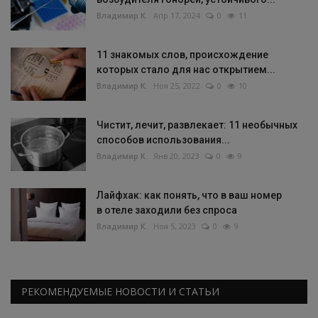
Владимир К.
Апр 17, 2024
0
11
11 знакомых слов, происхождение
которых стало для нас открытием...
Владимир К.
Ноя 25, 2022
0
10
Чистит, лечит, развлекает: 11 необычных
способов использования...
Владимир К.
Янв 20, 2023
0
9
Лайфхак: как понять, что в ваш номер
в отеле заходили без спроса
Владимир К.
Ноя 5, 2023
0
9
РЕКОМЕНДУЕМЫЕ НОВОСТИ И СТАТЬИ