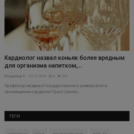
Кардиолог назвал коньяк более вредным
С
для организма напитком,...
п
Владимир К.
Окт 5, 2024
0
329
Вл
Профессор медфака Государственного университета
Те
просвещения кардиолог Грант Шехян...
те
ТЕГИ
здоровье
вред
продуктивность
польза