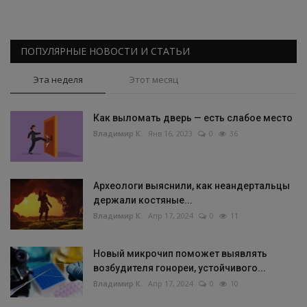
ПОПУЛЯРНЫЕ НОВОСТИ И СТАТЬИ
Эта неделя
Этот месяц
Как выломать дверь — есть слабое место
Владимир К.
Янв 16, 2023
0
36
Археологи выяснили, как неандертальцы
держали костяные...
Владимир К.
Апр 17, 2024
0
11
Новый микрочип поможет выявлять
возбудителя гонореи, устойчивого...
Владимир К.
Апр 17, 2024
0
10