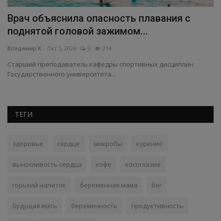
Врач объяснила опасность плавания с
М
поднятой головой зажимом...
э
Владимир К.
Окт 5, 2024
0
214
Вл
Старший преподаватель кафедры спортивных дисциплин
Государственного университета...
ТЕГИ
здоровье
сердце
микробы
курение
выносливость сердца
кофе
косоглазие
горький напиток
беременная мама
бег
будущая мать
беременность
продуктивность