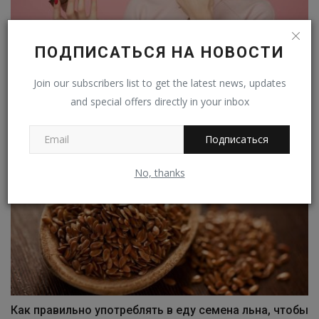
ПОДПИСАТЬСЯ НА НОВОСТИ
Почему исследования о питании так противоречивы
Join our subscribers list to get the latest news, updates
Владимир К.
Дек 5, 2022
0
384
and special offers directly in your inbox
Подписаться
No, thanks
Как правильно употреблять в еду семена льна, чтобы