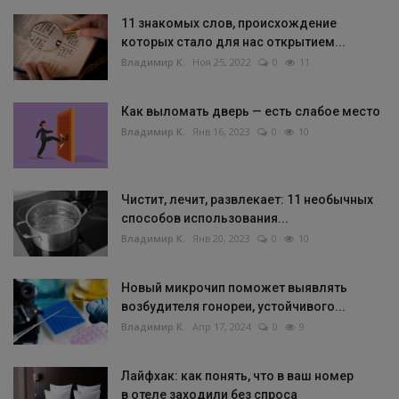
11 знакомых слов, происхождение
которых стало для нас открытием...
Владимир К.
Ноя 25, 2022
0
11
Как выломать дверь — есть слабое место
Владимир К.
Янв 16, 2023
0
10
Чистит, лечит, развлекает: 11 необычных
способов использования...
Владимир К.
Янв 20, 2023
0
10
Новый микрочип поможет выявлять
возбудителя гонореи, устойчивого...
Владимир К.
Апр 17, 2024
0
9
Лайфхак: как понять, что в ваш номер
в отеле заходили без спроса