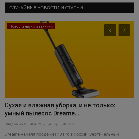
СЛУЧАЙНЫЕ НОВОСТИ И СТАТЬИ
Новости науки и техники
Сухая и влажная уборка, и не только:
Р
умный пылесос Dreame...
з
Владимир К.
Июн 25, 2024
0
226
Вл
Dreame начала продажи H13 Pro в России. Вертикальный
Ро