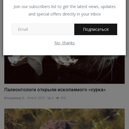
Владимир К.
Дек 21, 2022
0
354
Join our subscribers list to get the latest news, updates
and special offers directly in your inbox
Подписаться
No, thanks
Палеонтологи открыли ископаемого «сурка»
Владимир К.
Фев 8, 2023
0
294