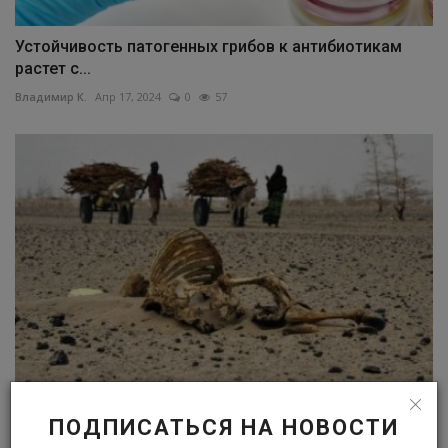
Устойчивость патогенных грибов к антибиотикам
растет с...
Владимир К.
Апр 17, 2024
0
57
Мировой Банк: потепление состоялось, ждем
ПОДПИСАТЬСЯ НА НОВОСТИ
неприятностей