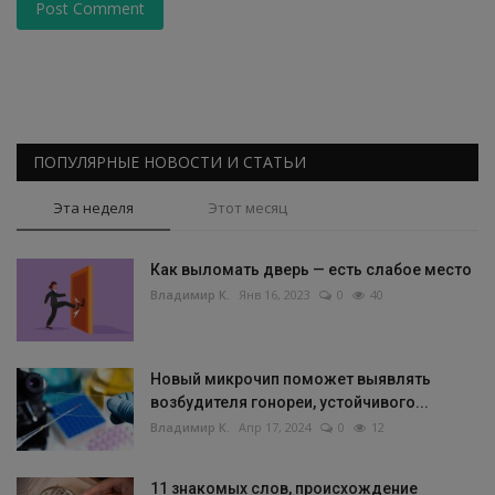
Post Comment
ПОПУЛЯРНЫЕ НОВОСТИ И СТАТЬИ
Эта неделя
Этот месяц
Как выломать дверь — есть слабое место
Владимир К.
Янв 16, 2023
0
40
Новый микрочип поможет выявлять
возбудителя гонореи, устойчивого...
Владимир К.
Апр 17, 2024
0
12
11 знакомых слов, происхождение