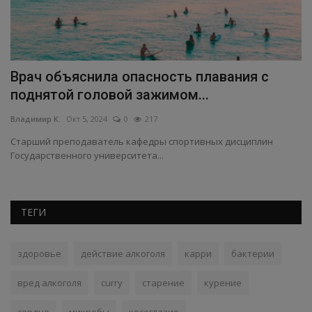
Врач объяснила опасность плавания с
Р
поднятой головой зажимом...
о
Владимир К.
Окт 5, 2024
0
217
Вл
Старший преподаватель кафедры спортивных дисциплин
Н
Государственного университета...
на
ТЕГИ
здоровье
действие алкоголя
карри
бактерии
вред алкоголя
curry
старение
курение
сердце
микробы
косоглазие