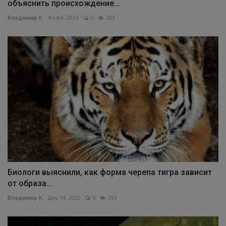
объяснить происхождение...
Владимир К.
Фев 8, 2023
0
283
Биологи выяснили, как форма черепа тигра зависит
от образа...
Владимир К.
Дек 14, 2022
0
333