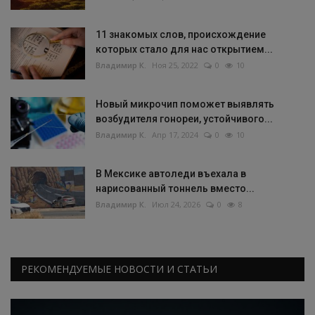
11 знакомых слов, происхождение
которых стало для нас открытием...
Владимир К.
Ноя 25, 2022
0
10
Новый микрочип поможет выявлять
возбудителя гонореи, устойчивого...
Владимир К.
Апр 17, 2024
0
10
В Мексике автоледи въехала в
нарисованный тоннель вместо...
Владимир К.
Июл 24, 2026
0
8
РЕКОМЕНДУЕМЫЕ НОВОСТИ И СТАТЬИ