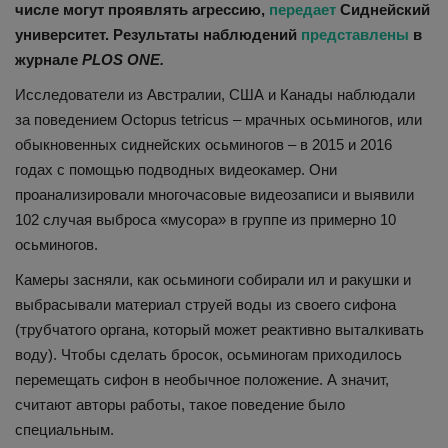
числе могут проявлять агрессию,
передает
Сиднейский
университет. Результаты наблюдений
представлены
в
журнале
PLOS ONE.
Исследователи из Австралии, США и Канады наблюдали
за поведением Octopus tetricus – мрачных осьминогов, или
обыкновенных сиднейских осьминогов – в 2015 и 2016
годах с помощью подводных видеокамер. Они
проанализировали многочасовые видеозаписи и выявили
102 случая выброса «мусора» в группе из примерно 10
осьминогов.
Камеры засняли, как осьминоги собирали ил и ракушки и
выбрасывали материал струей воды из своего сифона
(трубчатого органа, который может реактивно выталкивать
воду). Чтобы сделать бросок, осьминогам приходилось
перемещать сифон в необычное положение. А значит,
считают авторы работы, такое поведение было
специальным.