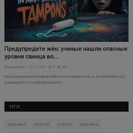
Предупредите жён: ученые нашли опасные
В
уровни свинца во...
м
Владимир К.
Окт 5, 2024
0
239
Вл
Исследование Калифорнийского университета, Колумбийского
Вр
университета и Мичиганского...
пи
ТЕГИ
здоровье
пластик
работа
упаковка