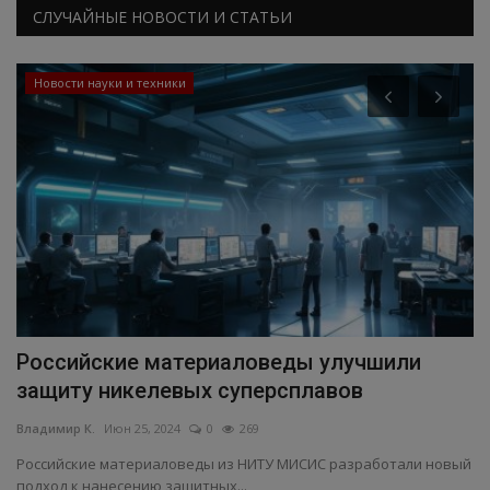
СЛУЧАЙНЫЕ НОВОСТИ И СТАТЬИ
Новости науки и техники
о
Российские материаловеды улучшили
М
защиту никелевых суперсплавов
э
Владимир К.
Июн 25, 2024
0
269
Вл
ого
Российские материаловеды из НИТУ МИСИС разработали новый
подход к нанесению защитных...