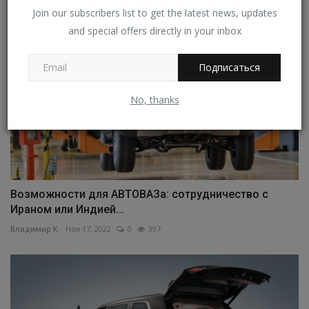
Join our subscribers list to get the latest news, updates
and special offers directly in your inbox
Подписаться
No, thanks
Возможности для АВТОВАЗа: сотрудничество с
Ираном или Индией...
Владимир К.
Ноя 17, 2022
0
397