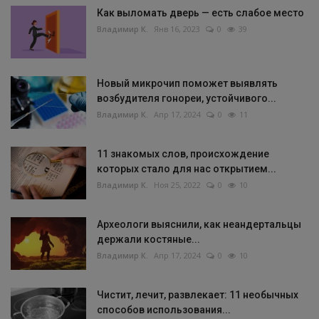
Как выломать дверь — есть слабое место
Владимир К.
Янв 16, 2023
0
39
Новый микрочип поможет выявлять
возбудителя гонореи, устойчивого...
Владимир К.
Апр 17, 2024
0
11
11 знакомых слов, происхождение
которых стало для нас открытием...
Владимир К.
Ноя 25, 2022
0
10
Археологи выяснили, как неандертальцы
держали костяные...
Владимир К.
Апр 17, 2024
0
10
Чистит, лечит, развлекает: 11 необычных
способов использования...