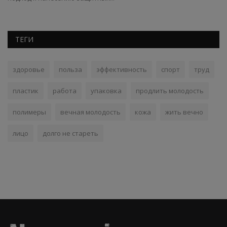
ТЕГИ
здоровье
польза
эффективность
спорт
труд
пластик
работа
упаковка
продлить молодость
полимеры
вечная молодость
кожа
жить вечно
лицо
долго не стареть