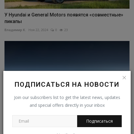
У Hyundai и General Motors появятся «совместные»
пикапы
Владимир К.
Ноя 22, 2024
0
23
ПОДПИСАТЬСЯ НА НОВОСТИ
Join our subscribers list to get the latest news, updates
and special offers directly in your inbox
Подписаться
Пикап Nissan Frontier подготовили для участия в
экстремальных...