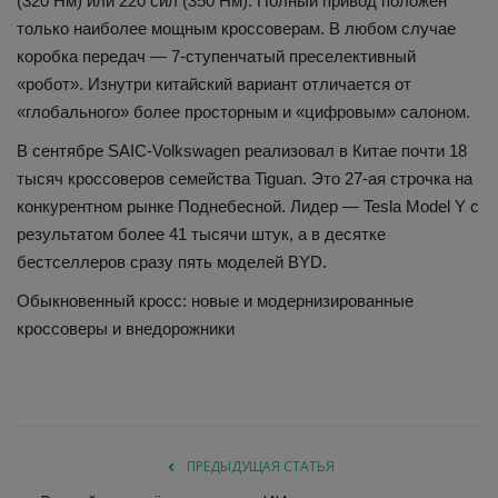
(320 Нм) или 220 сил (350 Нм). Полный привод положен
только наиболее мощным кроссоверам. В любом случае
коробка передач — 7-ступенчатый преселективный
«робот». Изнутри китайский вариант отличается от
«глобального» более просторным и «цифровым» салоном.
В сентябре SAIC-Volkswagen реализовал в Китае почти 18
тысяч кроссоверов семейства Tiguan. Это 27-ая строчка на
конкурентном рынке Поднебесной. Лидер — Tesla Model Y с
результатом более 41 тысячи штук, а в десятке
бестселлеров сразу пять моделей BYD.
Обыкновенный кросс: новые и модернизированные
кроссоверы и внедорожники
ПРЕДЫДУЩАЯ СТАТЬЯ