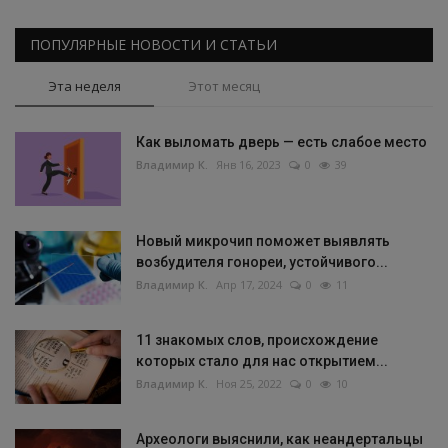
ПОПУЛЯРНЫЕ НОВОСТИ И СТАТЬИ
Эта неделя
Этот месяц
Как выломать дверь — есть слабое место
Владимир К.
Янв 16, 2023
0
39
Новый микрочип поможет выявлять
возбудителя гонореи, устойчивого...
Владимир К.
Апр 17, 2024
0
11
11 знакомых слов, происхождение
которых стало для нас открытием...
Владимир К.
Ноя 25, 2022
0
10
Археологи выяснили, как неандертальцы