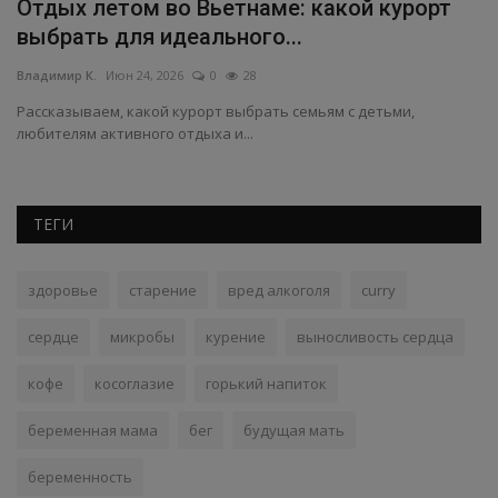
Отдых летом во Вьетнаме: какой курорт
Р
выбрать для идеального...
о
Владимир К.
Июн 24, 2026
0
28
Вл
Рассказываем, какой курорт выбрать семьям с детьми,
Н
любителям активного отдыха и...
на
ТЕГИ
здоровье
старение
вред алкоголя
curry
сердце
микробы
курение
выносливость сердца
кофе
косоглазие
горький напиток
беременная мама
бег
будущая мать
беременность