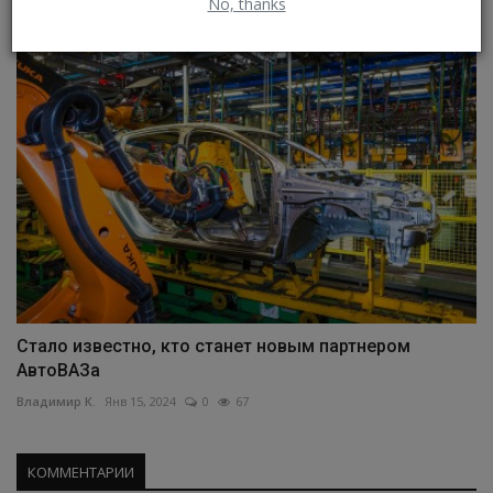
No, thanks
Владимир К.
Окт 21, 2023
0
55
Стало известно, кто станет новым партнером
АвтоВАЗа
Владимир К.
Янв 15, 2024
0
67
КОММЕНТАРИИ