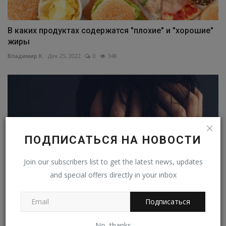
В каких продуктах содержатся "плохие" и "хорошие"
жиры
Владимир К.
Дек 25, 2022
0
348
ПОДПИСАТЬСЯ НА НОВОСТИ
Join our subscribers list to get the latest news, updates
and special offers directly in your inbox
Подписаться
Как помощь другим спасёт вас при депрессии
No, thanks
Владимир К.
Янв 13, 2023
0
335