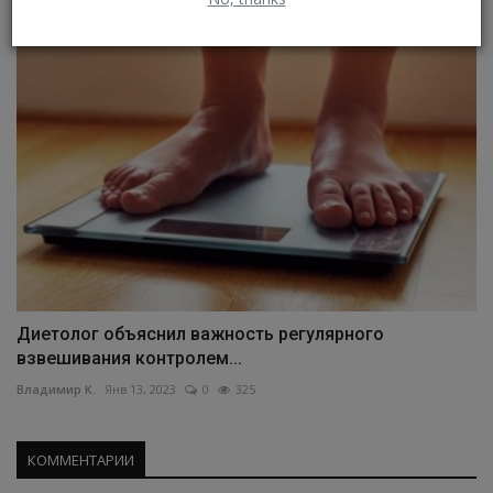
Диетолог объяснил важность регулярного
взвешивания контролем...
Владимир К.
Янв 13, 2023
0
325
КОММЕНТАРИИ