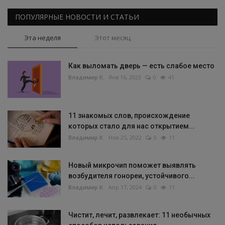
ПОПУЛЯРНЫЕ НОВОСТИ И СТАТЬИ
Эта неделя
Этот месяц
Как выломать дверь — есть слабое место
Владимир К.
Янв 16, 2023
0
41
11 знакомых слов, происхождение
которых стало для нас открытием...
Владимир К.
Ноя 25, 2022
0
11
Новый микрочип поможет выявлять
возбудителя гонореи, устойчивого...
Владимир К.
Апр 17, 2024
0
11
Чистит, лечит, развлекает: 11 необычных