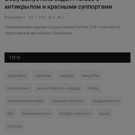
антикрылом и красными суппортами
Владимир К.
Авг 7, 2026
0
2
и
«Заряженная» версия седана Geely Preface TCR отличается
агрессивным дизайном с большим...
ТЕГИ
здоровье
курение
сердце
микробы
косоглазие
выносливость сердца
кофе
беременная мама
горький напиток
будущая мать
бег
беременность
продуктивность
вред
польза