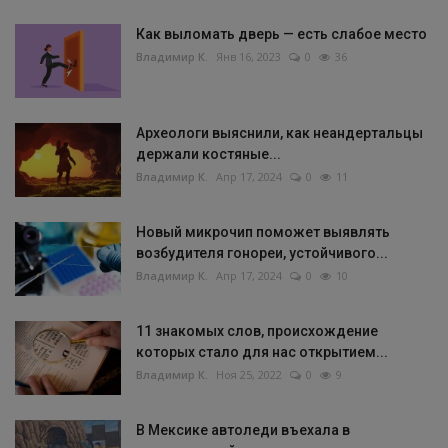
Как выломать дверь — есть слабое место
Владимир К.
Янв 16, 2023
0
36
Археологи выяснили, как неандертальцы
держали костяные...
Владимир К.
Апр 17, 2024
0
11
Новый микрочип поможет выявлять
возбудителя гонореи, устойчивого...
Владимир К.
Апр 17, 2024
0
10
11 знакомых слов, происхождение
которых стало для нас открытием...
Владимир К.
Ноя 25, 2022
0
9
В Мексике автоледи въехала в