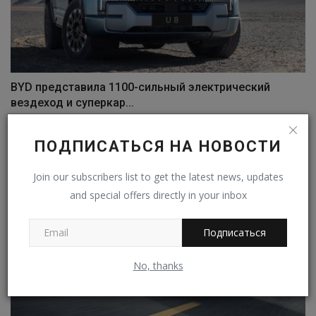
BYD представила 1100-сильный электрический
вездеход и суперкар...
Владимир К.
Янв 8, 2023
0
312
ПОДПИСАТЬСЯ НА НОВОСТИ
Join our subscribers list to get the latest news, updates
and special offers directly in your inbox
Подписаться
No, thanks