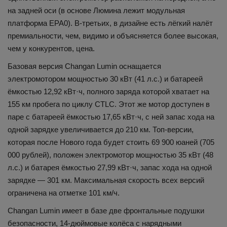
на задней оси (в основе Люмина лежит модульная
платформа EPA0). В-третьих, в дизайне есть лёгкий налёт
премиальности, чем, видимо и объясняется более высокая,
чем у конкурентов, цена.
Базовая версия Changan Lumin оснащается
электромотором мощностью 30 кВт (41 л.с.) и батареей
ёмкостью 12,92 кВт·ч, полного заряда которой хватает на
155 км пробега по циклу CTLC. Этот же мотор доступен в
паре с батареей ёмкостью 17,65 кВт·ч, с ней запас хода на
одной зарядке увеличивается до 210 км. Топ-версии,
которая после Нового года будет стоить 69 900 юаней (705
000 рублей), положен электромотор мощностью 35 кВт (48
л.с.) и батарея ёмкостью 27,99 кВт·ч, запас хода на одной
зарядке — 301 км. Максимальная скорость всех версий
ограничена на отметке 101 км/ч.
Changan Lumin имеет в базе две фронтальные подушки
безопасности, 14-дюймовые колёса с нарядными