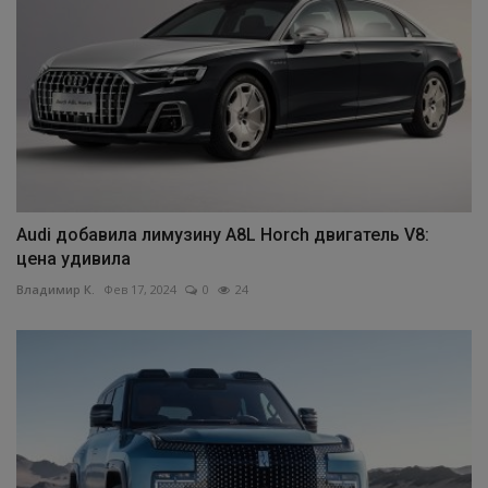
Audi добавила лимузину A8L Horch двигатель V8:
цена удивила
Владимир К.
Фев 17, 2024
0
24