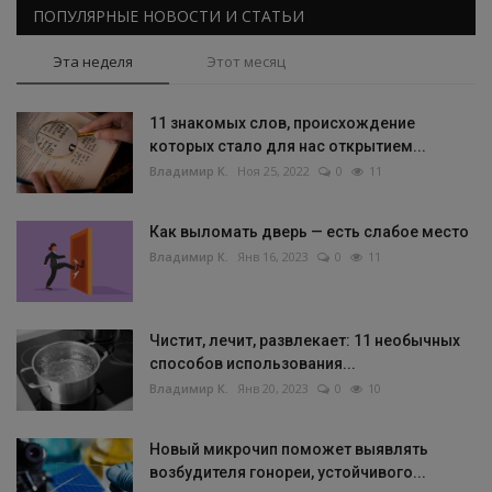
ПОПУЛЯРНЫЕ НОВОСТИ И СТАТЬИ
Эта неделя
Этот месяц
11 знакомых слов, происхождение
которых стало для нас открытием...
Владимир К.
Ноя 25, 2022
0
11
Как выломать дверь — есть слабое место
Владимир К.
Янв 16, 2023
0
11
Чистит, лечит, развлекает: 11 необычных
способов использования...
Владимир К.
Янв 20, 2023
0
10
Новый микрочип поможет выявлять
возбудителя гонореи, устойчивого...