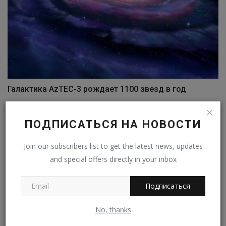
Галактика AzTEC-3 рождает 1100 звезд в год
Владимир К.
Дек 28, 2022
0
320
ПОДПИСАТЬСЯ НА НОВОСТИ
Join our subscribers list to get the latest news, updates
and special offers directly in your inbox
Подписаться
No, thanks