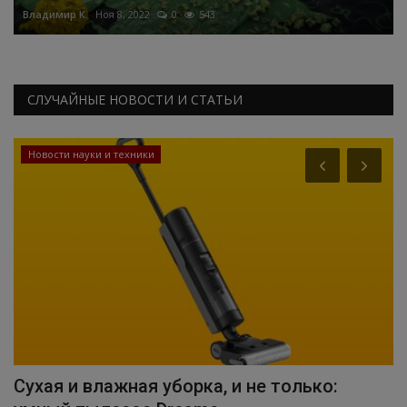
Владимир К.
Ноя 8, 2022
0
543
СЛУЧАЙНЫЕ НОВОСТИ И СТАТЬИ
Новости науки и техники
Сухая и влажная уборка, и не только:
В