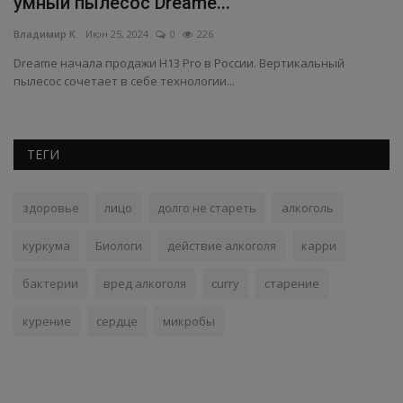
умный пылесос Dreame...
с
Владимир К.
Июн 25, 2024
0
226
Вл
Dreame начала продажи H13 Pro в России. Вертикальный
Пр
пылесос сочетает в себе технологии...
зн
ТЕГИ
здоровье
лицо
долго не стареть
алкоголь
куркума
Биологи
действие алкоголя
карри
бактерии
вред алкоголя
curry
старение
курение
сердце
микробы