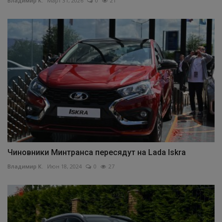
Владимир К.
Март 31, 2026
0
21
Чиновники Минтранса пересядут на Lada Iskra
Владимир К.
Июн 18, 2024
0
27