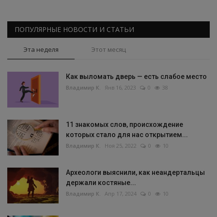
ПОПУЛЯРНЫЕ НОВОСТИ И СТАТЬИ
Эта неделя
Этот месяц
Как выломать дверь — есть слабое место
Владимир К.
Янв 16, 2023
0
38
11 знакомых слов, происхождение
которых стало для нас открытием...
Владимир К.
Ноя 25, 2022
0
10
Археологи выяснили, как неандертальцы
держали костяные...
Владимир К.
Апр 17, 2024
0
10