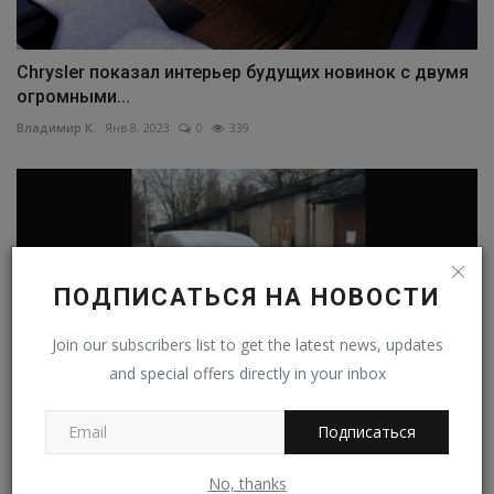
Chrysler показал интерьер будущих новинок с двумя
огромными...
Владимир К.
Янв 8, 2023
0
339
ПОДПИСАТЬСЯ НА НОВОСТИ
Join our subscribers list to get the latest news, updates
and special offers directly in your inbox
Подписаться
В продаже появился грузопассажирский «Челнок»
No, thanks
на базе ВАЗ-2113