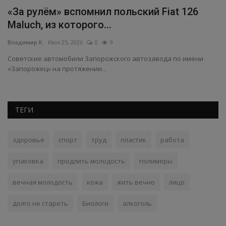
«За рулём» вспомнил польский Fiat 126
С
Maluch, из которого...
м
Владимир К.
Июл 25, 2026
0
9
Вл
Советские автомобили Запорожского автозавода по имени
Шв
«Запорожец» на протяжении...
ме
ТЕГИ
здоровье
спорт
труд
пластик
работа
упаковка
продлить молодость
полимеры
вечная молодость
кожа
жить вечно
лицо
долго не стареть
Биологи
алкоголь