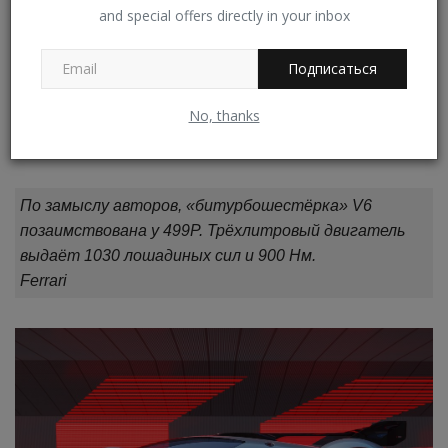
and special offers directly in your inbox
Подписаться
No, thanks
По замыслу авторов, «битурбошестёрка» V6
позаимствована у 499P. Трёхлитровый двигатель
выдаёт 1030 лошадиных сил и 900 Нм.
Ferrari