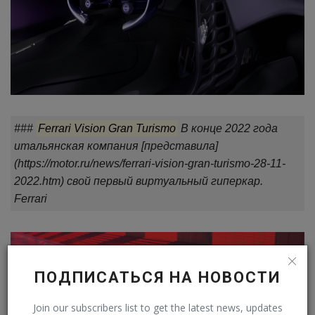
###
Ferrari Vision Gran Turismo
В конце 2022 года
итальянская компания [представила]
(https://motor.ru/news/ferrari-vision-gran-turismo-28-11-
2022.htm) свой первый виртуальный гиперкар.
Ferrari
ПОДПИСАТЬСЯ НА НОВОСТИ
Join our subscribers list to get the latest news, updates