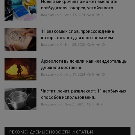
Новый микрочип поможет выявлять
возбудителя гонореи, устойчивого...
Владимир К.
Апр 17, 2024
0
11
11 знакомых слов, происхождение
которых стало для нас открытием...
Владимир К.
Ноя 25, 2022
0
10
Археологи выяснили, как неандертальцы
держали костяные...
Владимир К.
Апр 17, 2024
0
10
Чистит, лечит, развлекает: 11 необычных
способов использования...
Владимир К.
Янв 20, 2023
0
9
РЕКОМЕНДУЕМЫЕ НОВОСТИ И СТАТЬИ