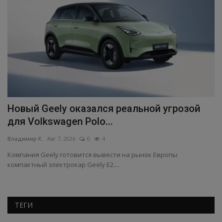
Новый Geely оказался реальной угрозой
Н
для Volkswagen Polo...
в
Владимир К.
Авг 7, 2026
0
4
Вл
Компания Geely готовится вывести на рынок Европы
Ин
компактный электрокар Geely E2....
ТЕГИ