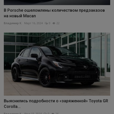
В Porsche ошеломлены количеством предзаказов
на новый Macan
Владимир К.
Март 16, 2024
0
22
Выяснились подробности о «заряженной» Toyota GR
Corolla...
Владимир К.
Июл 15, 2024
0
26