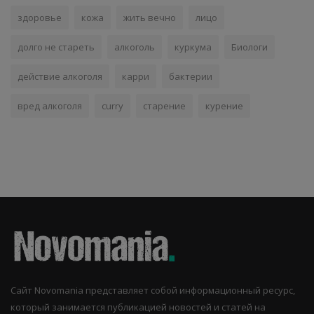
здоровье
кожа
жить вечно
лицо
долго не стареть
алкоголь
куркума
Биологи
действие алкоголя
карри
бактерии
вред алкоголя
curry
старение
курение
Сайт Novomania представляет собой информационный ресурс,
который занимается публикацией новостей и статей на