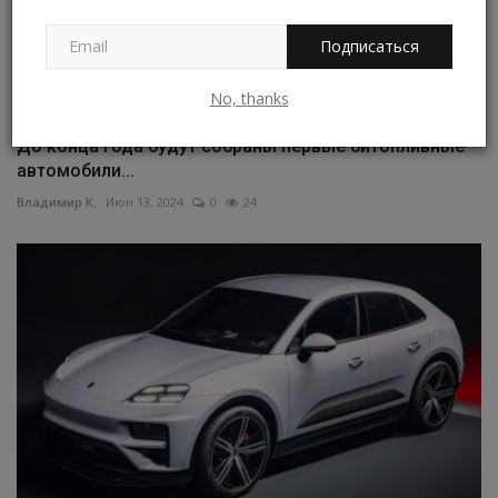
Подписаться
No, thanks
До конца года будут собраны первые битопливные
автомобили...
Владимир К.
Июн 13, 2024
0
24