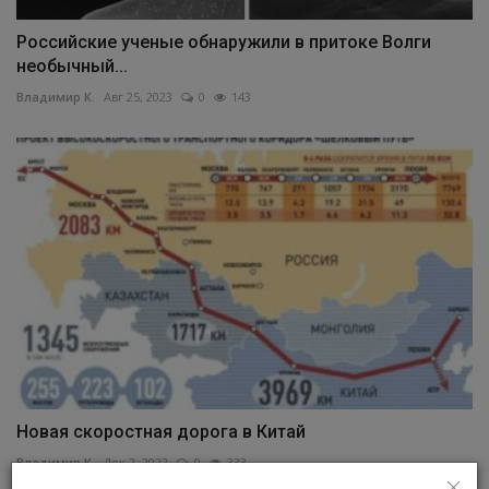
Российские ученые обнаружили в притоке Волги
необычный...
Владимир К.
Авг 25, 2023
0
143
Новая скоростная дорога в Китай
Владимир К.
Дек 2, 2022
0
333