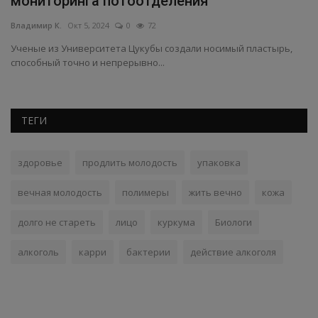
мониторинга потоотделения
о
Владимир К.
Окт 5, 2024
0
72
Вл
Ученые из Университета Цукубы создали носимый пластырь,
Н
способный точно и непрерывно...
на
ТЕГИ
здоровье
продлить молодость
упаковка
вечная молодость
полимеры
жить вечно
кожа
долго не стареть
лицо
куркума
Биологи
алкоголь
карри
бактерии
действие алкоголя