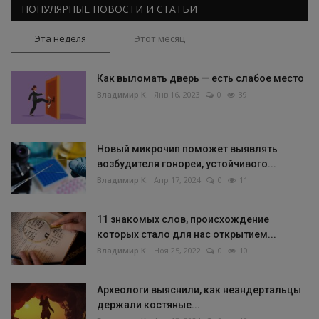
ПОПУЛЯРНЫЕ НОВОСТИ И СТАТЬИ
Эта неделя
Этот месяц
Как выломать дверь — есть слабое место
Владимир К.
Янв 16, 2023
0
39
Новый микрочип поможет выявлять
возбудителя гонореи, устойчивого...
Владимир К.
Апр 17, 2024
0
11
11 знакомых слов, происхождение
которых стало для нас открытием...
Владимир К.
Ноя 25, 2022
0
10
Археологи выяснили, как неандертальцы
держали костяные...