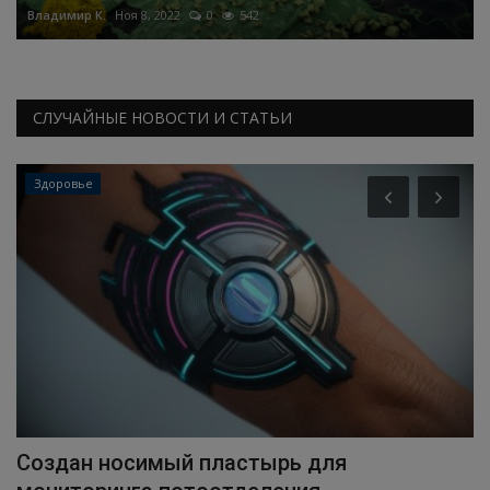
Владимир К.
Ноя 8, 2022
0
542
СЛУЧАЙНЫЕ НОВОСТИ И СТАТЬИ
Здоровье
da
Создан носимый пластырь для
Р