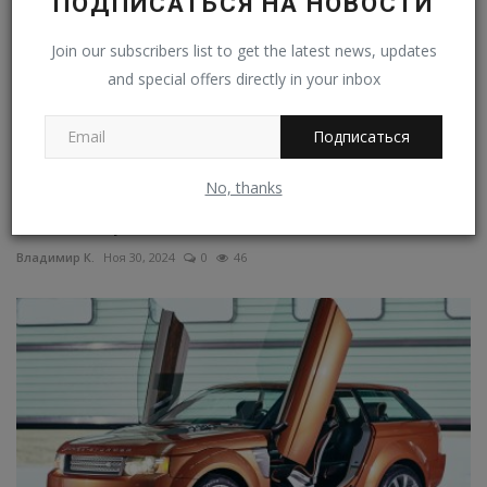
ПОДПИСАТЬСЯ НА НОВОСТИ
Join our subscribers list to get the latest news, updates
and special offers directly in your inbox
Подписаться
No, thanks
МАЗ-537 спустя 60 лет
Владимир К.
Ноя 30, 2024
0
46