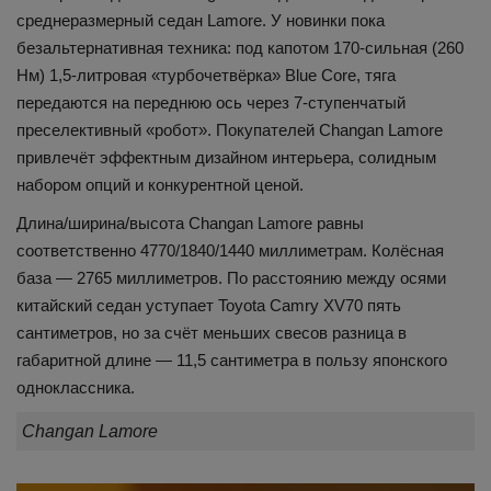
среднеразмерный седан Lamore. У новинки пока
безальтернативная техника: под капотом 170-сильная (260
Нм) 1,5-литровая «турбочетвёрка» Blue Core, тяга
передаются на переднюю ось через 7-ступенчатый
преселективный «робот». Покупателей Changan Lamore
привлечёт эффектным дизайном интерьера, солидным
набором опций и конкурентной ценой.
Длина/ширина/высота Changan Lamore равны
соответственно 4770/1840/1440 миллиметрам. Колёсная
база — 2765 миллиметров. По расстоянию между осями
китайский седан уступает Toyota Camry XV70 пять
сантиметров, но за счёт меньших свесов разница в
габаритной длине — 11,5 сантиметра в пользу японского
одноклассника.
Changan Lamore