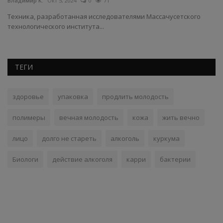
Владимир К.
Окт 5, 2024
0
71
Вл
Техника, разработанная исследователями Массачусетского
Ро
технологического института...
по
ТЕГИ
здоровье
упаковка
продлить молодость
полимеры
вечная молодость
кожа
жить вечно
лицо
долго не стареть
алкоголь
куркума
Биологи
действие алкоголя
карри
бактерии