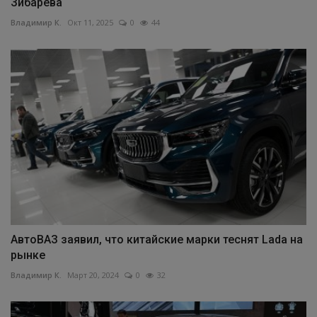
Зибарева
Владимир К.
Окт 11, 2025
0
44
АвтоВАЗ заявил, что китайские марки теснят Lada на
рынке
Владимир К.
Март 20, 2024
0
32