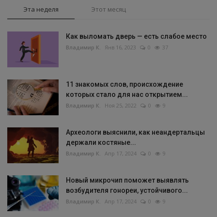
Эта неделя
Этот месяц
Как выломать дверь — есть слабое место
Владимир К.
Янв 16, 2023
0
37
11 знакомых слов, происхождение
которых стало для нас открытием...
Владимир К.
Ноя 25, 2022
0
9
Археологи выяснили, как неандертальцы
держали костяные...
Владимир К.
Апр 17, 2024
0
9
Новый микрочип поможет выявлять
возбудителя гонореи, устойчивого...
Владимир К.
Апр 17, 2024
0
9