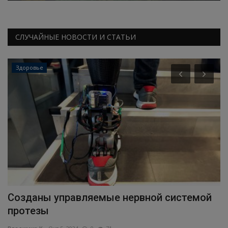
СЛУЧАЙНЫЕ НОВОСТИ И СТАТЬИ
Здоровье
Созданы управляемые нервной системой
Р
протезы
з