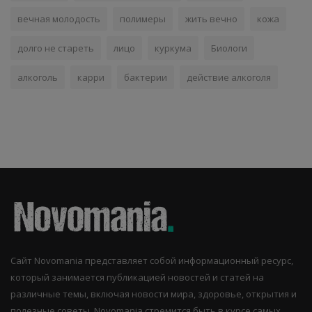
вечная молодость
полимеры
жить вечно
кожа
долго не стареть
лицо
куркума
Биологи
алкоголь
карри
бактерии
действие алкоголя
Сайт Novomania представляет собой информационный ресурс,
который занимается публикацией новостей и статей на
различные темы, включая новости мира, здоровье, открытия и
полезные советы. Novomania стремится быть в курсе самых