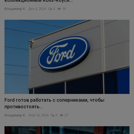
коллекционный Rolls-Royce...
Владимир К.
Дек 6, 2024
0
19
Ford готов работать с соперниками, чтобы
противостоять...
Владимир К.
Фев 16, 2024
0
27