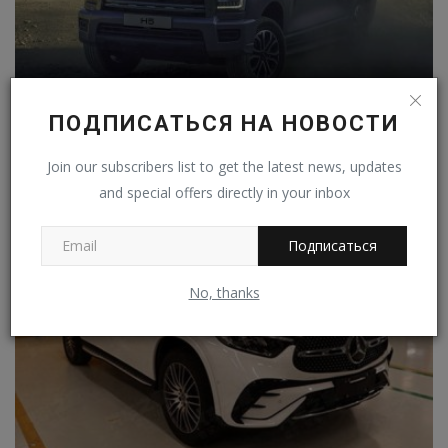
ПОДПИСАТЬСЯ НА НОВОСТИ
Компания Great Wall привезет большой рамный
внедорожник...
Join our subscribers list to get the latest news, updates
Владимир К.
Авг 24, 2024
0
30
and special offers directly in your inbox
Подписаться
No, thanks