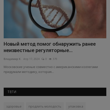
Новый метод помог обнаружить ранее
П
неизвестные регуляторные...
с
Владимир К.
Апр 17, 2024
0
379
Вл
Московские ученые совместно с американскими коллегами
Но
придумали методику, которая...
из
ТЕГИ
здоровье
продлить молодость
упаковка