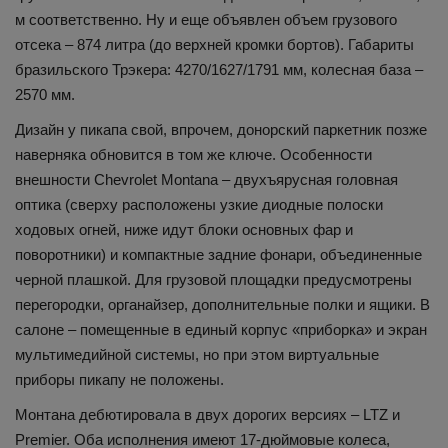
м соответственно. Ну и еще объявлен объем грузового
отсека – 874 литра (до верхней кромки бортов). Габариты
бразильского Трэкера: 4270/1627/1791 мм, колесная база –
2570 мм.
Дизайн у пикапа свой, впрочем, донорский паркетник позже
наверняка обновится в том же ключе. Особенности
внешности Chevrolet Montana – двухъярусная головная
оптика (сверху расположены узкие диодные полоски
ходовых огней, ниже идут блоки основных фар и
поворотники) и компактные задние фонари, объединенные
черной плашкой. Для грузовой площадки предусмотрены
перегородки, органайзер, дополнительные полки и ящики. В
салоне – помещенные в единый корпус «приборка» и экран
мультимедийной системы, но при этом виртуальные
приборы пикапу не положены.
Монтана дебютировала в двух дорогих версиях – LTZ и
Premier. Оба исполнения имеют 17-дюймовые колеса,