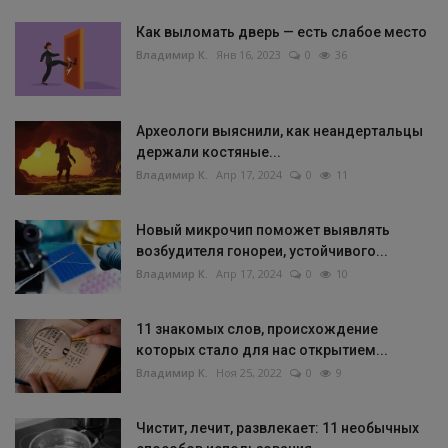
Как выломать дверь — есть слабое место
Владимир К.
Янв 16, 2023
0
36
Археологи выяснили, как неандертальцы
держали костяные...
Владимир К.
Апр 17, 2024
0
11
Новый микрочип поможет выявлять
возбудителя гонореи, устойчивого...
Владимир К.
Апр 17, 2024
0
10
11 знакомых слов, происхождение
которых стало для нас открытием...
Владимир К.
Ноя 25, 2022
0
9
Чистит, лечит, развлекает: 11 необычных