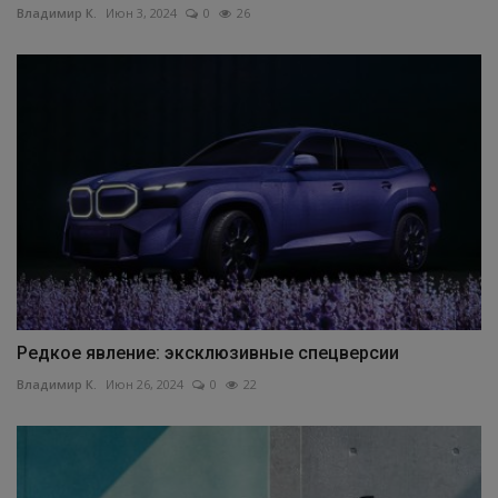
Владимир К.
Июн 3, 2024
0
26
Редкое явление: эксклюзивные спецверсии
Владимир К.
Июн 26, 2024
0
22