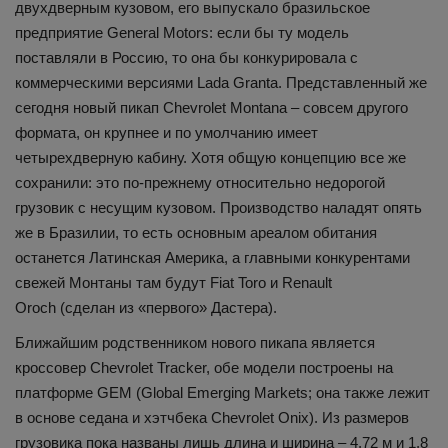
двухдверным кузовом, его выпускало бразильское
предприятие General Motors: если бы ту модель
поставляли в Россию, то она бы конкурировала с
коммерческими версиями Lada Granta. Представленный же
сегодня новый пикап Chevrolet Montana – совсем другого
формата, он крупнее и по умолчанию имеет
четырехдверную кабину. Хотя общую концепцию все же
сохранили: это по-прежнему относительно недорогой
грузовик с несущим кузовом. Производство наладят опять
же в Бразилии, то есть основным ареалом обитания
останется Латинская Америка, а главными конкурентами
свежей Монтаны там будут Fiat Toro и Renault
Oroch (сделан из «первого» Дастера).
Ближайшим родственником нового пикапа является
кроссовер Chevrolet Tracker, обе модели построены на
платформе GEM (Global Emerging Markets; она также лежит
в основе седана и хэтчбека Chevrolet Onix). Из размеров
грузовика пока названы лишь длина и ширина – 4,72 м и 1,8