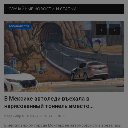
СЛУЧАЙНЫЕ НОВОСТИ И СТАТЬИ
Автоновости
da
В Мексике автоледи въехала в
У
нарисованный тоннель вместо...
п
Владимир К.
Июл 24, 2026
0
11
Вл
В мексиканском городе Монтеррее автомобилистка врезалась
Уч