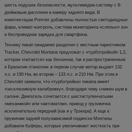
шесть подушек безопасности, мультимедиа-систему с 8-
дюймовым дисплеем и камеру заднего вида. В
комплектации Premier добавлены полностью светодиодные
фары, климат-контроль, система мониторинга «слепых» зон
и беспроводная зарядка для смартфона.
Технику пикап ожидаемо разделил с местным паркетником
Tracker. Chevrolet Montana предложат с «турботройкой» 1.2,
которая «питается» как бензином, так и распространенным
в Бразилии этанолом: в первом случае мотор выдает 132
л.с. и 190 Нм, во втором – 133 л.с. и 210 Нм. При этом в
Chevrolet заявили, что «турботройка» пикапа имеет
«эксклюзивную калибровку», благодаря чему снижен шум в
салоне. Двигатель сочетается с шестиступенчатыми
«механикой» или «автоматом», привод у грузовичка
исключительно передний (как и у Трэкера). А еще к
пружинам задней полузависимой подвески Монтаны
добавили буферы, которые увеличивают жесткость при