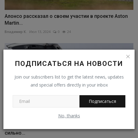
Алонсо рассказал о своем участии в проекте Aston
Martin...
Владимир К.
Июл 13, 2024
0
24
ПОДПИСАТЬСЯ НА НОВОСТИ
Join our subscribers list to get the latest news, updates
and special offers directly in your inbox
Подписаться
No, thanks
Кроссовер GAC GS8 лишился третьего ряда кресел и
сильно...